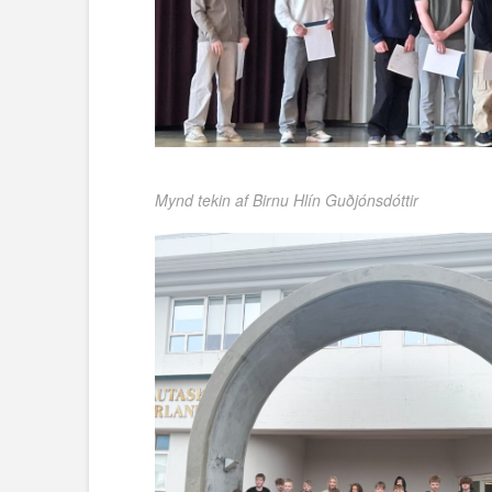
Mynd tekin af Birnu Hlín Guðjónsdóttir