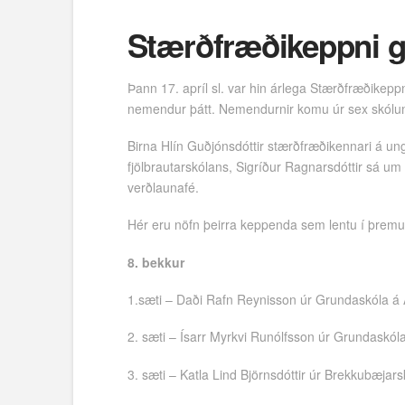
Stærðfræðikeppni g
Þann 17. apríl sl. var hin árlega Stærðfræðikeppn
nemendur þátt. Nemendurnir komu úr sex skólum af 
Birna Hlín Guðjónsdóttir stærðfræðikennari á un
fjölbrautarskólans, Sigríður Ragnarsdóttir sá 
verðlaunafé.
Hér eru nöfn þeirra keppenda sem lentu í þremu
8. bekkur
1.sæti – Daði Rafn Reynisson úr Grundaskóla á 
2. sæti – Ísarr Myrkvi Runólfsson úr Grundaskól
3. sæti – Katla Lind Björnsdóttir úr Brekkubæjar