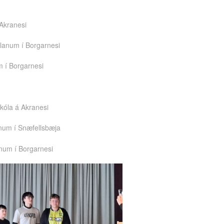
 Akranesi
lanum í Borgarnesi
m í Borgarnesi
kóla á Akranesi
anum í Snæfellsbæja
anum í Borgarnesi