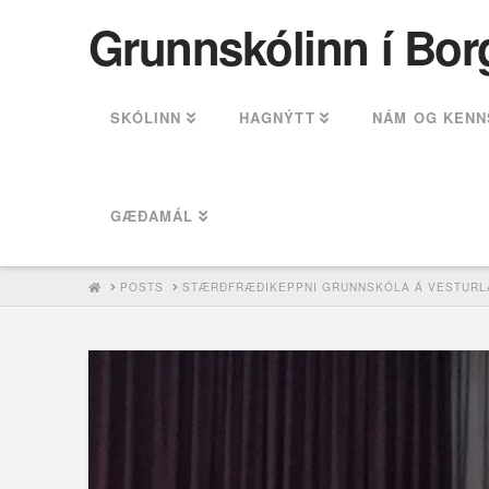
Grunnskólinn í Bor
SKÓLINN
HAGNÝTT
NÁM OG KENN
GÆÐAMÁL
HOME
POSTS
STÆRÐFRÆÐIKEPPNI GRUNNSKÓLA Á VESTURL