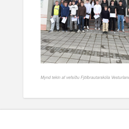
Mynd tekin af vefsíðu Fjölbrautarskóla Vesturlan