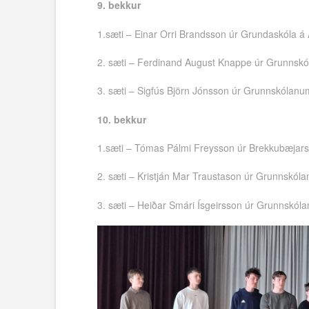
9. bekkur
1.sæti – Einar Orri Brandsson úr Grundaskóla á
2. sæti – Ferdinand August Knappe úr Grunnskó
3. sæti – Sigfús Björn Jónsson úr Grunnskólanu
10. bekkur
1.sæti – Tómas Pálmi Freysson úr Brekkubæjars
2. sæti – Kristján Mar Traustason úr Grunnskól
3. sæti – Heiðar Smári Ísgeirsson úr Grunnskól