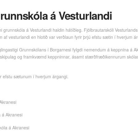
runnskóla á Vesturlandi
i grunnskóla á Vesturlandi haldin hátíðleg. Fjölbrautarskóli Vesturlands 
vesturlandi en hlotið var verðlaun fyrir þrjú efstu sætin í hverjum árga
glingastigi Grunnskólans í Borgarnesi fylgdi nemendum á keppnina á Akr
um skipulag og framkvæmd keppninnar, ásamt stærðfræðikennurum skóla
r efstu sætunum í hverjum árgangi.
Akranesi
a á Akranesi
skóla á Akranesi