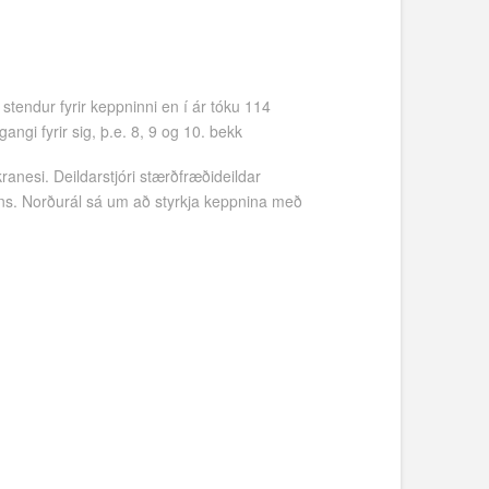
stendur fyrir keppninni en í ár tóku 114
ngi fyrir sig, þ.e. 8, 9 og 10. bekk
anesi. Deildarstjóri stærðfræðideildar
ns. Norðurál sá um að styrkja keppnina með