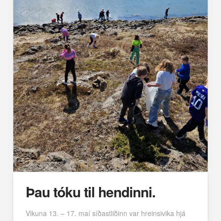
Þau tóku til hendinni.
Vikuna 13. – 17. maí síðastliðinn var hreinsivika hjá