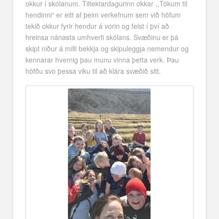
okkur í skólanum. Tiltektardagurinn okkar ,,Tökum til
hendinni“ er eitt af þeim verkefnum sem við höfum
tekið okkur fyrir hendur á vorin og felst í því að
hreinsa nánasta umhverfi skólans. Svæðinu er þá
skipt niður á milli bekkja og skipuleggja nemendur og
kennarar hvernig þau munu vinna þetta verk. Þau
höfðu svo þessa viku til að klára svæðið sitt.