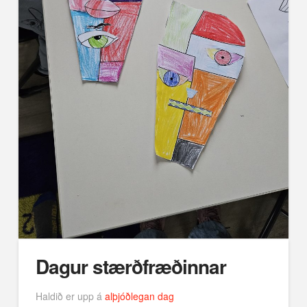
Dagur stærðfræðinnar
Haldið er upp á
alþjóðlegan dag