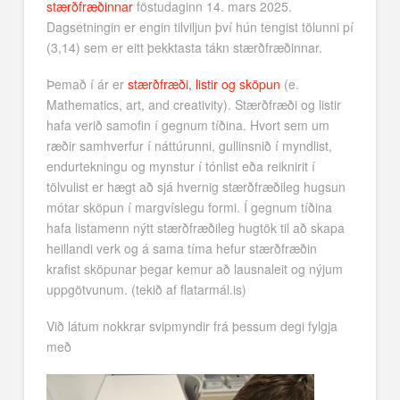
stærðfræðinnar
föstudaginn 14. mars 2025.
Dagsetningin er engin tilviljun því hún tengist tölunni pí
(3,14) sem er eitt þekktasta tákn stærðfræðinnar.
Þemað í ár er
stærðfræði, listir og sköpun
(e.
Mathematics, art, and creativity). Stærðfræði og listir
hafa verið samofin í gegnum tíðina. Hvort sem um
ræðir samhverfur í náttúrunni, gullinsnið í myndlist,
endurtekningu og mynstur í tónlist eða reiknirit í
tölvulist er hægt að sjá hvernig stærðfræðileg hugsun
mótar sköpun í margvíslegu formi. Í gegnum tíðina
hafa listamenn nýtt stærðfræðileg hugtök til að skapa
heillandi verk og á sama tíma hefur stærðfræðin
krafist sköpunar þegar kemur að lausnaleit og nýjum
uppgötvunum. (tekið af flatarmál.is)
Við látum nokkrar svipmyndir frá þessum degi fylgja
með