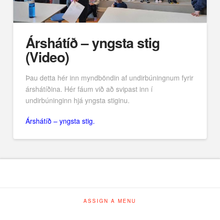
Árshátíð – yngsta stig
(Video)
Þau detta hér inn myndböndin af undirbúningnum fyrir
árshátíðina. Hér fáum við að svipast inn í
undirbúninginn hjá yngsta stiginu.
Árshátíð – yngsta stig.
ASSIGN A MENU