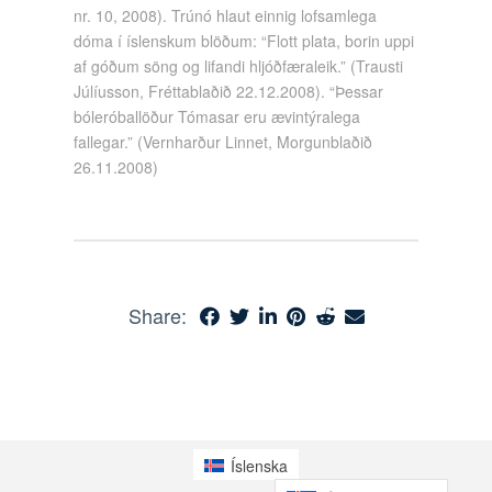
nr. 10, 2008). Trúnó hlaut einnig lofsamlega
dóma í íslenskum blöðum: “Flott plata, borin uppi
af góðum söng og lifandi hljóðfæraleik.” (Trausti
Júlíusson, Fréttablaðið 22.12.2008). “Þessar
bóleróballöður Tómasar eru ævintýralega
fallegar.” (Vernharður Linnet, Morgunblaðið
26.11.2008)
Share:
Íslenska