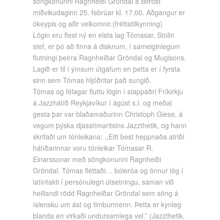
söngkonunni Ragnheiði Gröndal á Bifröst
miðvikudaginn 25. febrúar kl. 17.00. Aðgangur er
ókeypis og allir velkomnir.(fréttatilkynning)
Lögin eru flest ný en elsta lag Tómasar, Stolin
stef, er þó að finna á disknum, í sameiginlegum
flutningi þeirra Ragnheiðar Gröndal og Mugisons.
Lagið er til í ýmsum útgáfum en þetta er í fyrsta
sinn sem Tómas hljóðritar það sungið.
Tómas og félagar fluttu lögin í stappaðri Fríkirkju
á Jazzhátíð Reykjavíkur í ágúst s.l. og meðal
gesta þar var blaðamaðurinn Christoph Giese, á
vegum þýska djasstímaritsins Jazzthetik, og hann
skrifaði um tónleikana: ,,Eitt best heppnaða atriði
hátíðarinnar voru tónleikar Tómasar R.
Einarssonar með söngkonunni Ragnheiði
Gröndal. Tómas fléttaði… bóleróa og önnur lög í
latíntakti í persónulegri útsetningu, saman við
heillandi rödd Ragnheiðar Gröndal sem söng á
íslensku um ást og timburmenn. Þetta er kynleg
blanda en virkaði undursamlega vel.” (Jazzthetik,