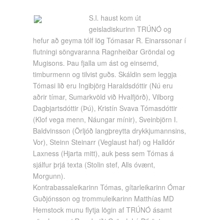
S.l. haust kom út
geisladiskurinn TRÚNÓ og
hefur að geyma tólf lög Tómasar R. Einarssonar í
flutningi söngvaranna Ragnheiðar Gröndal og
Mugisons. Þau fjalla um ást og einsemd,
timburmenn og tilvist guðs. Skáldin sem leggja
Tómasi lið eru Ingibjörg Haraldsdóttir (Nú eru
aðrir tímar, Sumarkvöld við Hvalfjörð), Vilborg
Dagbjartsdóttir (Þú), Kristín Svava Tómasdóttir
(Klof vega menn, Náungar mínir), Sveinbjörn I.
Baldvinsson (Örljóð langþreytta drykkjumannsins,
Vor), Steinn Steinarr (Veglaust haf) og Halldór
Laxness (Hjarta mitt), auk þess sem Tómas á
sjálfur þrjá texta (Stolin stef, Alls óvænt,
Morgunn).
Kontrabassaleikarinn Tómas, gítarleikarinn Ómar
Guðjónsson og trommuleikarinn Matthías MD
Hemstock munu flytja lögin af TRÚNÓ ásamt