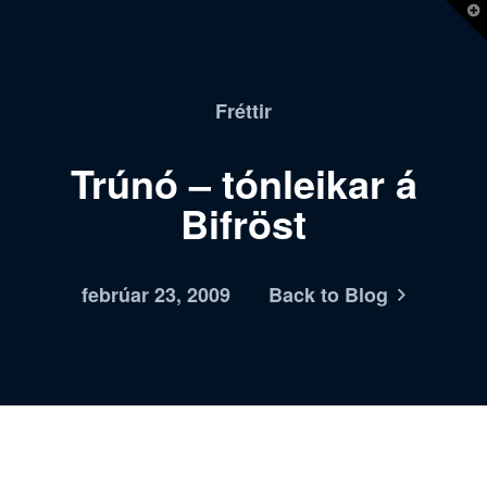
T
t
W
Fréttir
Trúnó – tónleikar á
Bifröst
febrúar 23, 2009
Back to Blog