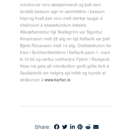
mínúturnar voru æsispennandi og það sem
landaði þessum sigri er samheldnin í þessum
hópi og hvað þeir voru með sterkar taugar á
vítalínunni á lokasekúndum leiksins.
Atkvæðamestur hjá Skallagrími var Sigurður
Þórarinsson með 28 stig en hjá Keflavík var það
Bjarki Rúnarsson með 14 stig.
Úrslitaleikurinn fer
fram í Íþróttamiðstöðinni í Keflavík þann 1. mars
kl.16:00 og verður mótherjinn Fjölnir í Reykjavík.
Þess má geta að minniboltinn gerði góða ferð á
Sauðárkrók um helgina sjá fréttir og myndir af
strákunum á
www.karfan.is
Share: