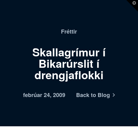
T
t
W
Fréttir
Skallagrímur í
Bikarúrslit í
drengjaflokki
febrúar 24, 2009
Back to Blog