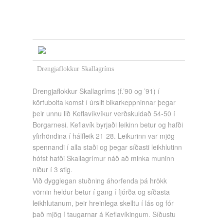
Drengjaflokkur Skallagríms
Drengjaflokkur Skallagríms (f.’90 og ’91) í
körfubolta komst í úrslit bikarkeppninnar þegar
þeir unnu lið Keflavíkvíkur verðskuldað 54-50 í
Borgarnesi.
Keflavík byrjaði leikinn betur og hafði
yfirhöndina í hálfleik 21-28. Leikurinn var mjög
spennandi í alla staði og þegar síðasti leikhlutinn
hófst hafði Skallagrímur náð að minka muninn
niður í 3 stig.
Við dygglegan stuðning áhorfenda þá hrökk
vörnin heldur betur í gang í fjórða og síðasta
leikhlutanum, þeir hreinlega skelltu í lás og fór
það mjög í taugarnar á Keflavíkingum. Síðustu