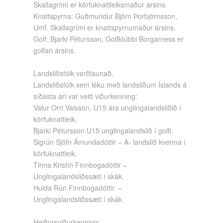
Skallagrími er körfuknattleiksmaður ársins.
Knattspyrna: Guðmundur Björn Þorbjörnsson,
Umf. Skallagrími er knattspyrnumaður ársins.
Golf: Bjarki Pétursson, Golfklúbbi Borgarness er
golfari ársins.
Landsliðsfólk verðlaunað.
Landsliðsfólk sem léku með landsliðum Íslands á
síðasta ári var veitt viðurkenning:
Valur Orri Valsson, U15 ára unglingalandsliðið í
körfuknattleik.
Bjarki Pétursson U15 unglingalandslið í golfi.
Sigrún Sjöfn Ámundadóttir – A- landslið kvenna í
körfuknattleik.
Tinna Kristín Finnbogadóttir –
Unglingalandsliðssæti í skák.
Hulda Rún Finnbogadóttir. –
Unglingalandsliðssæti í skák.
Heiðursviðurkenning: