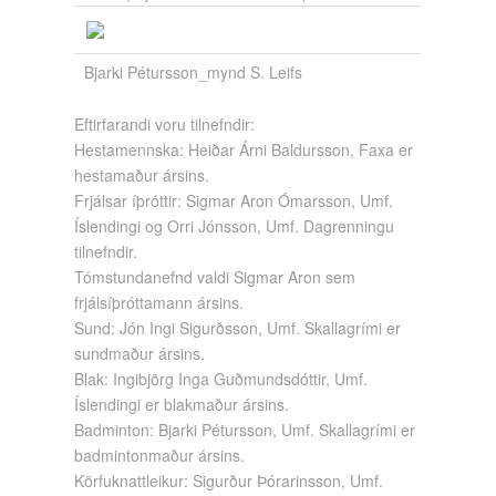
Bjarki Pétursson_mynd S. Leifs
Eftirfarandi voru tilnefndir:
Hestamennska: Heiðar Árni Baldursson, Faxa er
hestamaður ársins.
Frjálsar íþróttir: Sigmar Aron Ómarsson, Umf.
Íslendingi og Orri Jónsson, Umf. Dagrenningu
tilnefndir.
Tómstundanefnd valdi Sigmar Aron sem
frjálsíþróttamann ársins.
Sund: Jón Ingi Sigurðsson, Umf. Skallagrími er
sundmaður ársins.
Blak: Ingibjörg Inga Guðmundsdóttir, Umf.
Íslendingi er blakmaður ársins.
Badminton: Bjarki Pétursson, Umf. Skallagrími er
badmintonmaður ársins.
Körfuknattleikur: Sigurður Þórarinsson, Umf.