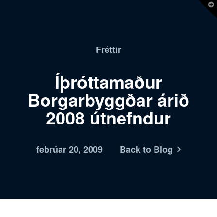
T
t
W
Fréttir
Íþróttamaður
Borgarbyggðar árið
2008 útnefndur
febrúar 20, 2009
Back to Blog