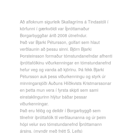
Að afloknum sigurleik Skallagríms á Tindastóli í
körfunni í gærkvöldi var Íþróttamaður
Borgarbyggðar árið 2008 útnefndur.
Það var Bjarki Pétursson, golfari sem hlaut
verðlaunin að þessu sinni. Björn Bjarki
Þorsteinsson formaður tómstundanefndar afhenti
íþróttafólkinu viðurkenningar en tómstundanefnd
hefur veg og vanda að kjörinu. Þá fékk Bjarki
Pétursson auk þess viðurkenningu og styrk úr
minningarsjóði Auðuns Hlíðkvists Kristmarssonar
en þetta mun vera í fyrsta skipti sem sami
einstaklingurinn hlýtur báðar þessar
viðurkenningar.
Það eru félög og deildir í Borgarbyggð sem
tilnefnir íþróttafólk til verðlaunanna og úr þeim
hópi velur svo tómstundanefnd Íþróttamann
ársins. (myndir með frétt S. Leifs)