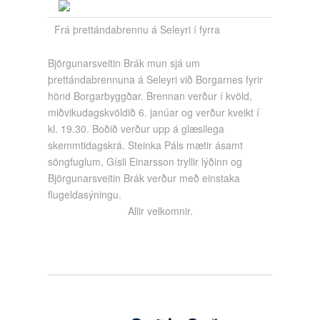
Frá þrettándabrennu á Seleyri í fyrra
Björgunarsveitin Brák mun sjá um
þrettándabrennuna á Seleyri við Borgarnes fyrir
hönd Borgarbyggðar. Brennan verður í kvöld,
miðvikudagskvöldið 6. janúar og verður kveikt í
kl. 19.30. Boðið verður upp á glæsilega
skemmtidagskrá. Steinka Páls mætir ásamt
söngfuglum, Gísli Einarsson tryllir lýðinn og
Björgunarsveitin Brák verður með einstaka
flugeldasýningu.
Allir velkomnir.