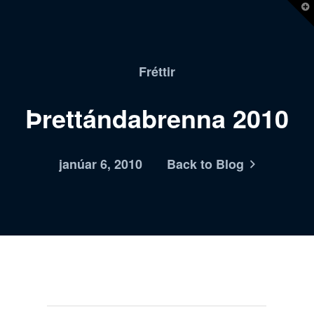
T
t
W
Fréttir
Þrettándabrenna 2010
janúar 6, 2010
Back to Blog