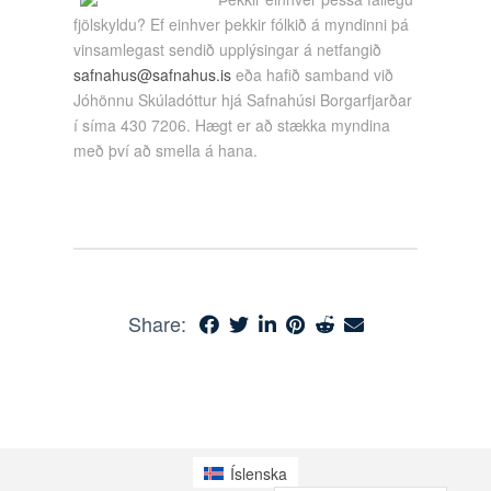
fjölskyldu? Ef einhver þekkir fólkið á myndinni þá
vinsamlegast sendið upplýsingar á netfangið
safnahus@safnahus.is
eða hafið samband við
Jóhönnu Skúladóttur hjá Safnahúsi Borgarfjarðar
í síma 430 7206. Hægt er að stækka myndina
með því að smella á hana.
Share:
Íslenska