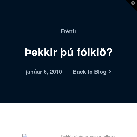
T
t
W
Fréttir
Þekkir þú fólkið?
janúar 6, 2010
Back to Blog
Þekkir einhver þessa fallegu