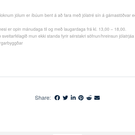
loknum jólum er íbúum bent á að fara með jólatré sín á gámastöðvar e
esi er opin mánudaga til og með laugardaga frá kl. 13,00 – 18,00.
sveitarfélagið mun ekki standa fyrir sérstakri söfnun/hreinsun jólatrjáa
rgarbyggðar
Share: