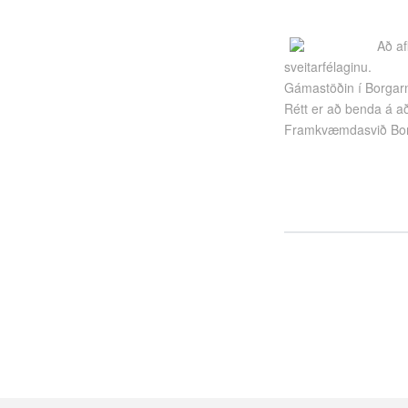
Að af
sveitarfélaginu.
Gámastöðin í Borgarn
Rétt er að benda á að 
Framkvæmdasvið Bo