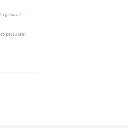
ða gámavelli í
 að þessu sinni.