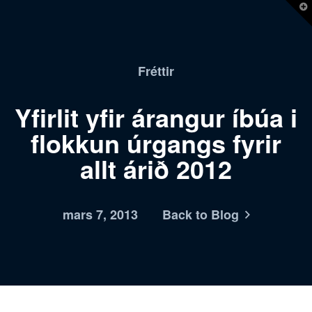
T
t
W
Fréttir
Yfirlit yfir árangur íbúa i
flokkun úrgangs fyrir
allt árið 2012
mars 7, 2013
Back to Blog