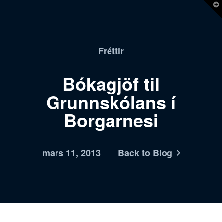
T
t
W
Fréttir
Bókagjöf til
Grunnskólans í
Borgarnesi
mars 11, 2013
Back to Blog