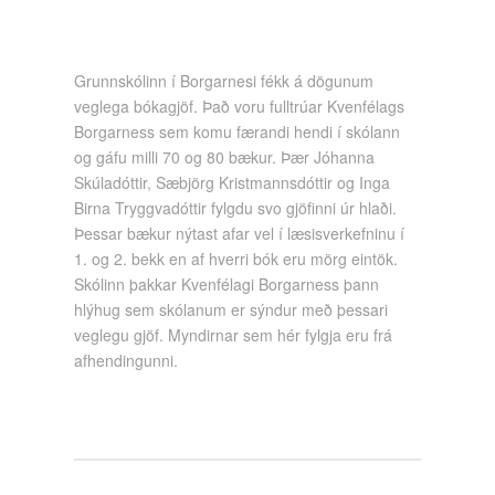
Grunnskólinn í Borgarnesi fékk á dögunum
veglega bókagjöf. Það voru fulltrúar Kvenfélags
Borgarness sem komu færandi hendi í skólann
og gáfu milli 70 og 80 bækur. Þær Jóhanna
Skúladóttir, Sæbjörg Kristmannsdóttir og Inga
Birna Tryggvadóttir fylgdu svo gjöfinni úr hlaði.
Þessar bækur nýtast afar vel í læsisverkefninu í
1. og 2. bekk en af hverri bók eru mörg eintök.
Skólinn þakkar Kvenfélagi Borgarness þann
hlýhug sem skólanum er sýndur með þessari
veglegu gjöf. Myndirnar sem hér fylgja eru frá
afhendingunni.