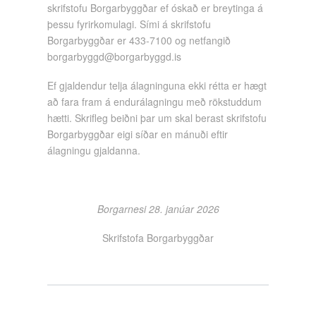
skrifstofu Borgarbyggðar ef óskað er breytinga á
þessu fyrirkomulagi. Sími á skrifstofu
Borgarbyggðar er 433-7100 og netfangið
borgarbyggd@borgarbyggd.is
Ef gjaldendur telja álagninguna ekki rétta er hægt
að fara fram á endurálagningu með rökstuddum
hætti. Skrifleg beiðni þar um skal berast skrifstofu
Borgarbyggðar eigi síðar en mánuði eftir
álagningu gjaldanna.
Borgarnesi 28. janúar 2026
Skrifstofa Borgarbyggðar