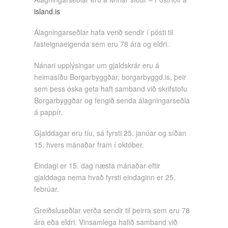
island.is
Álagningarseðlar hafa verið sendir í pósti til
fasteignaeigenda sem eru 78 ára og eldri.
Nánari upplýsingar um gjaldskrár eru á
heimasíðu Borgarbyggðar, borgarbyggd.is, þeir
sem þess óska geta haft samband við skrifstofu
Borgarbyggðar og fengið senda álagningarseðla
á pappír.
Gjalddagar eru tíu, sá fyrsti 25. janúar og síðan
15. hvers mánaðar fram í október.
Eindagi er 15. dag næsta mánaðar eftir
gjalddaga nema hvað fyrsti eindaginn er 25.
febrúar.
Greiðsluseðlar verða sendir til þeirra sem eru 78
ára eða eldri. Vinsamlega hafið samband við