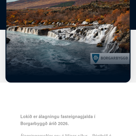
Lokið er álagningu fasteignagjalda í
Borgarbyggð árið 2026.
Álagningarseðlar eru á Mínar síður – Pósthólf á