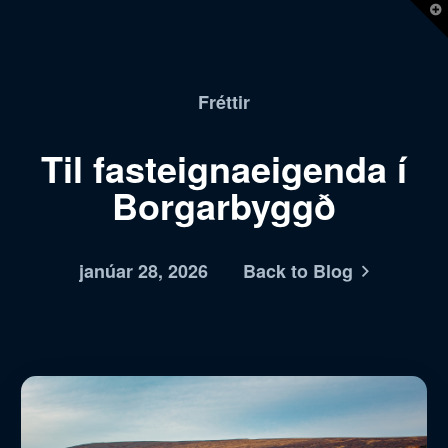
T
t
W
Fréttir
Til fasteignaeigenda í
Borgarbyggð
janúar 28, 2026
Back to Blog