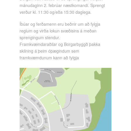
mánudaginn 2. febrúar næstkomandi. Sprengt
verður kl. 11:30 og/eða 15:30 daglega.
Íbúar og ferðamenn eru beðnir um að fylgja
reglum og virða lokun svæðisins á meðan
sprengingum stendur.
Framkvæmdaraðilar og Borgarbyggð þakka
skilning á þeim óþægindum sem
framkvæmdunum kann að fylgja