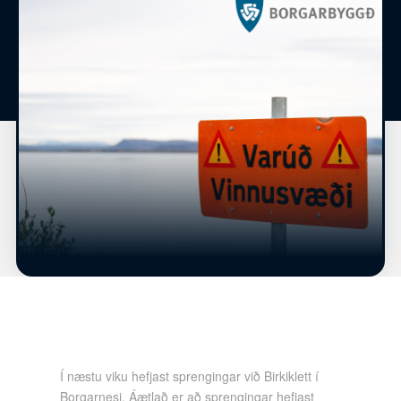
Í næstu viku hefjast sprengingar við Birkiklett í
Borgarnesi. Áætlað er að sprengingar hefjast