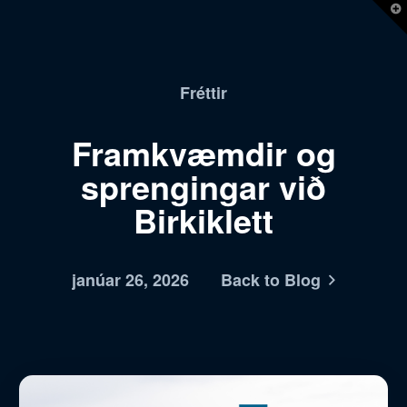
T
t
W
Fréttir
Framkvæmdir og
sprengingar við
Birkiklett
janúar 26, 2026
Back to Blog