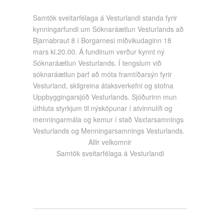
Samtök sveitarfélaga á Vesturlandi standa fyrir
kynningarfundi um Sóknaráætlun Vesturlands að
Bjarnabraut 8 í Borgarnesi miðvikudaginn 18
mars kl.20.00. Á fundinum verður kynnt ný
Sóknaráætlun Vesturlands. Í tengslum við
sóknaráætlun þarf að móta framtíðarsýn fyrir
Vesturland, skilgreina átaksverkefni og stofna
Uppbyggingarsjóð Vesturlands. Sjóðurinn mun
úthluta styrkjum til nýsköpunar í atvinnulífi og
menningarmála og kemur í stað Vaxtarsamnings
Vesturlands og Menningarsamnings Vesturlands.
Allir velkomnir
Samtök sveitarfélaga á Vesturlandi