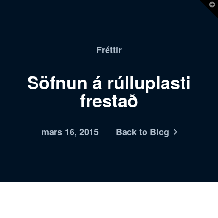
T
t
W
Fréttir
Söfnun á rúlluplasti
frestað
mars 16, 2015
Back to Blog