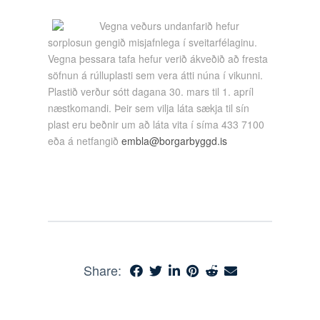
Vegna veðurs undanfarið hefur
sorplosun gengið misjafnlega í sveitarfélaginu.
Vegna þessara tafa hefur verið ákveðið að fresta
söfnun á rúlluplasti sem vera átti núna í vikunni.
Plastið verður sótt dagana 30. mars til 1. apríl
næstkomandi. Þeir sem vilja láta sækja til sín
plast eru beðnir um að láta vita í síma 433 7100
eða á netfangið
embla@borgarbyggd.is
Share: