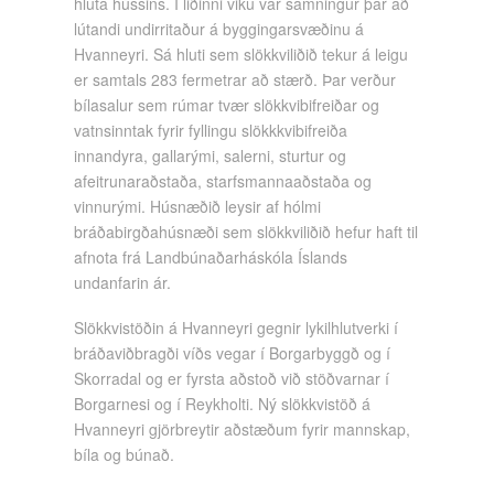
hluta hússins. Í liðinni viku var samningur þar að
lútandi undirritaður á byggingarsvæðinu á
Hvanneyri. Sá hluti sem slökkviliðið tekur á leigu
er samtals 283 fermetrar að stærð. Þar verður
bílasalur sem rúmar tvær slökkvibifreiðar og
vatnsinntak fyrir fyllingu slökkkvibifreiða
innandyra, gallarými, salerni, sturtur og
afeitrunaraðstaða, starfsmannaaðstaða og
vinnurými. Húsnæðið leysir af hólmi
bráðabirgðahúsnæði sem slökkviliðið hefur haft til
afnota frá Landbúnaðarháskóla Íslands
undanfarin ár.
Slökkvistöðin á Hvanneyri gegnir lykilhlutverki í
bráðaviðbragði víðs vegar í Borgarbyggð og í
Skorradal og er fyrsta aðstoð við stöðvarnar í
Borgarnesi og í Reykholti. Ný slökkvistöð á
Hvanneyri gjörbreytir aðstæðum fyrir mannskap,
bíla og búnað.