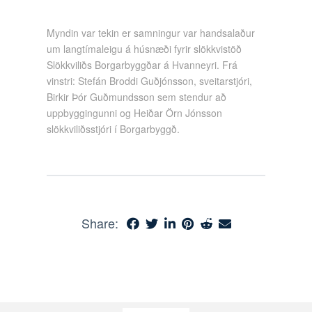
Myndin var tekin er samningur var handsalaður
um langtímaleigu á húsnæði fyrir slökkvistöð
Slökkviliðs Borgarbyggðar á Hvanneyri. Frá
vinstri: Stefán Broddi Guðjónsson, sveitarstjóri,
Birkir Þór Guðmundsson sem stendur að
uppbyggingunni og Heiðar Örn Jónsson
slökkviliðsstjóri í Borgarbyggð.
Share: