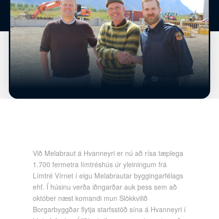
Við Melabraut á Hvanneyri er nú að rísa tæplega
1.700 fermetra límtréshús úr yleiningum frá
Límtré Vírnet í eigu Melabrautar byggingarfélags
ehf. Í húsinu verða iðngarðar auk þess sem að
október næst komandi mun Slökkvilið
Borgarbyggðar flytja starfsstöð sína á Hvanneyri í