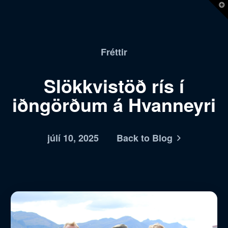
T
t
W
Fréttir
Slökkvistöð rís í
iðngörðum á Hvanneyri
júlí 10, 2025
Back to Blog