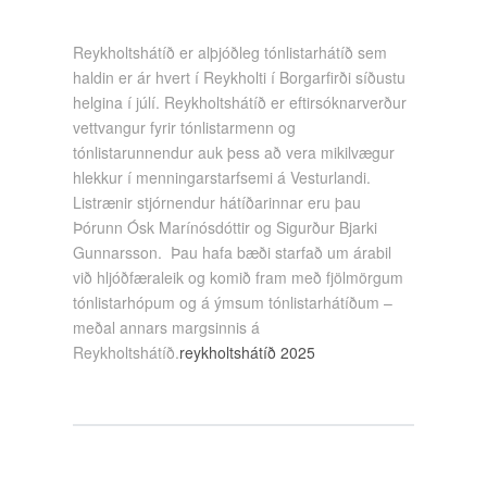
Reykholtshátíð er alþjóðleg tónlistarhátíð sem
haldin er ár hvert í Reykholti í Borgarfirði síðustu
helgina í júlí. Reykholtshátíð er eftirsóknarverður
vettvangur fyrir tónlistarmenn og
tónlistarunnendur auk þess að vera mikilvægur
hlekkur í menningarstarfsemi á Vesturlandi.
Listrænir stjórnendur hátíðarinnar eru þau
Þórunn Ósk Marínósdóttir og Sigurður Bjarki
Gunnarsson. Þau hafa bæði starfað um árabil
við hljóðfæraleik og komið fram með fjölmörgum
tónlistarhópum og á ýmsum tónlistarhátíðum –
meðal annars margsinnis á
Reykholtshátíð.
reykholtshátíð 2025