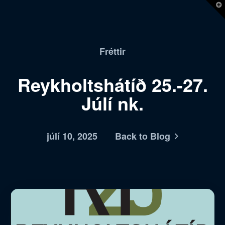
T
t
W
Fréttir
Reykholtshátíð 25.-27.
Júlí nk.
júlí 10, 2025
Back to Blog