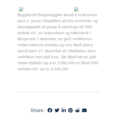
Byggðarráð Borgarbyggðar ákvað á fundi sínum
þann 2. janúar síðastliðinn að fela Umhverfis- og
skipulagssviði að ganga til samninga við HSS
verktak ehf. um snjómokstur og hálkuvarnir í
Borgarnesi. Í desember var gerð verðkönnun
meðal nokkurra verktaka og voru tilboð þeirra
opnuð þann 27. desember að viðstöddum þeim
verktökum sem það kusu. Sjö tilboð bárust, það
hæsta hljóðaði upp á kr. 5.882.000 en tilboð HSS
verktaks ehf. var kr. 2.349.238.-
Share: