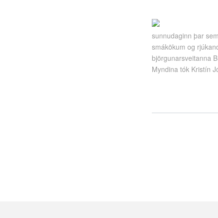
sunnudaginn þar sem 
smákökum og rjúkandi
björgunarsveitanna B
Myndina tók Kristín Jó