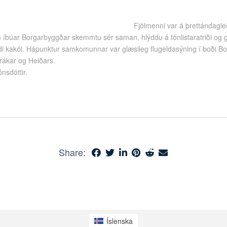
Fjölmenni var á þrettándagle
íbúar Borgarbyggðar skemmtu sér saman, hlýddu á tónlistaratriði og
 kakói. Hápunktur samkomunnar var glæsileg flugeldasýning í boði B
rákar og Heiðars.
nsdóttir.
Share:
Íslenska