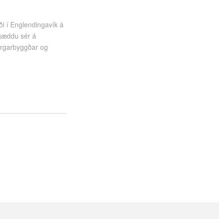
ði í Englendingavík á
 gæddu sér á
orgarbyggðar og