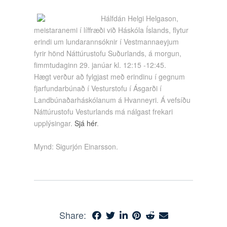
Hálfdán Helgi Helgason,
meistaranemi í líffræði við Háskóla Íslands, flytur
erindi um lundarannsóknir í Vestmannaeyjum
fyrir hönd Náttúrustofu Suðurlands, á morgun,
fimmtudaginn 29. janúar kl. 12:15 -12:45.
Hægt verður að fylgjast með erindinu í gegnum
fjarfundarbúnað í Vesturstofu í Ásgarði í
Landbúnaðarháskólanum á Hvanneyri. Á vefsíðu
Náttúrustofu Vesturlands má nálgast frekari
upplýsingar.
Sjá hér
.
Mynd: Sigurjón Einarsson.
Share: