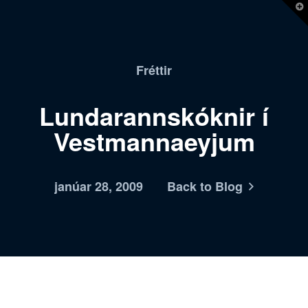
T
t
W
Fréttir
Lundarannskóknir í
Vestmannaeyjum
janúar 28, 2009
Back to Blog