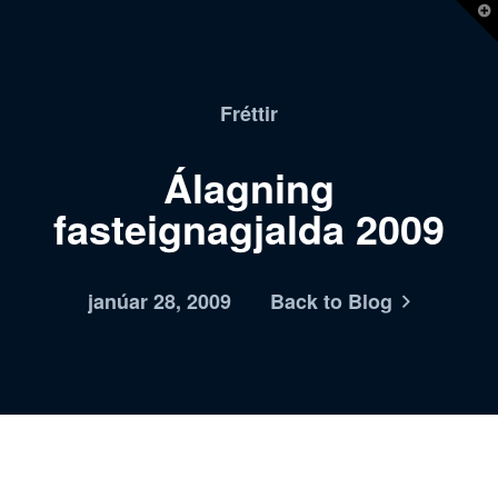
T
t
W
Fréttir
Álagning
fasteignagjalda 2009
janúar 28, 2009
Back to Blog