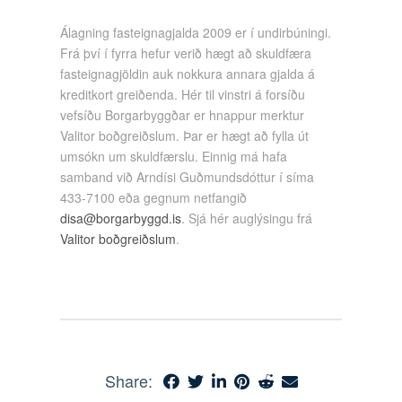
Álagning fasteignagjalda 2009 er í undirbúningi.
Frá því í fyrra hefur verið hægt að skuldfæra
fasteignagjöldin auk nokkura annara gjalda á
kreditkort greiðenda. Hér til vinstri á forsíðu
vefsíðu Borgarbyggðar er hnappur merktur
Valitor boðgreiðslum. Þar er hægt að fylla út
umsókn um skuldfærslu. Einnig má hafa
samband við Arndísi Guðmundsdóttur í síma
433-7100 eða gegnum netfangið
disa@borgarbyggd.is
. Sjá hér auglýsingu frá
Valitor boðgreiðslum
.
Share: