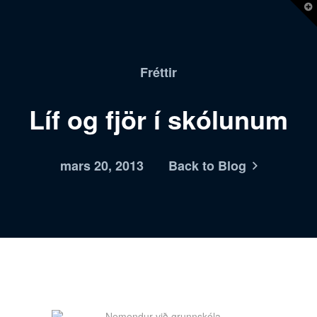
T
t
W
Fréttir
Líf og fjör í skólunum
mars 20, 2013
Back to Blog
Nemendur við grunnskóla