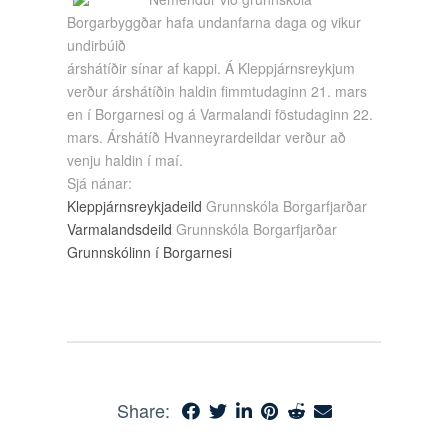
Borgarbyggðar hafa undanfarna daga og vikur
undirbúið
árshátíðir sínar af kappi. Á Kleppjárnsreykjum
verður árshátíðin haldin fimmtudaginn 21. mars
en í Borgarnesi og á Varmalandi föstudaginn 22.
mars. Árshátíð Hvanneyrardeildar verður að
venju haldin í maí.
Sjá nánar:
Kleppjárnsreykjadeild
Grunnskóla Borgarfjarðar
Varmalandsdeild
Grunnskóla Borgarfjarðar
Grunnskólinn í Borgarnesi
Share: