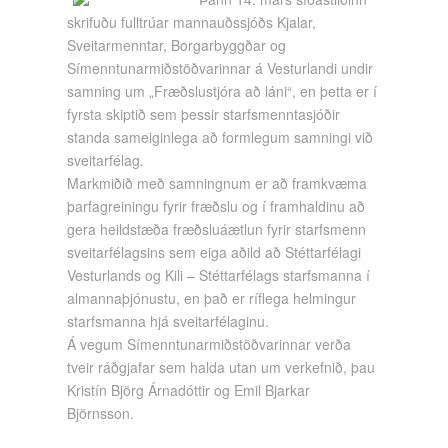
skrifuðu fulltrúar mannauðssjóðs Kjalar,
Sveitarmenntar, Borgarbyggðar og
Símenntunarmiðstöðvarinnar á Vesturlandi undir
samning um „Fræðslustjóra að láni“, en þetta er í
fyrsta skiptið sem þessir starfsmenntasjóðir
standa sameiginlega að formlegum samningi við
sveitarfélag.
Markmiðið með samningnum er að framkvæma
þarfagreiningu fyrir fræðslu og í framhaldinu að
gera heildstæða fræðsluáætlun fyrir starfsmenn
sveitarfélagsins sem eiga aðild að Stéttarfélagi
Vesturlands og Kili – Stéttarfélags starfsmanna í
almannaþjónustu, en það er ríflega helmingur
starfsmanna hjá sveitarfélaginu.
Á vegum Símenntunarmiðstöðvarinnar verða
tveir ráðgjafar sem halda utan um verkefnið, þau
Kristín Björg Árnadóttir og Emil Bjarkar
Björnsson.