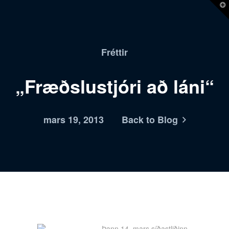
T
t
W
Fréttir
„Fræðslustjóri að láni“
mars 19, 2013
Back to Blog
Þann 14. mars síðastliðinn