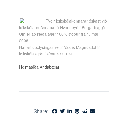
Tveir leikskólakennarar óskast við
leikskólann Andabæ á Hvanneyri í Borgarbyggð.
Um er að ræða tvær 100% stöður frá 1. maí
2008.
Nánari upplýsingar veitir Valdís Magnúsdóttir,
leikskólastjóri í síma 437 0120.
Heimasíða Andabæjar
Share: