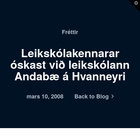
T
t
W
Fréttir
Leikskólakennarar
óskast við leikskólann
Andabæ á Hvanneyri
mars 10, 2008
Back to Blog