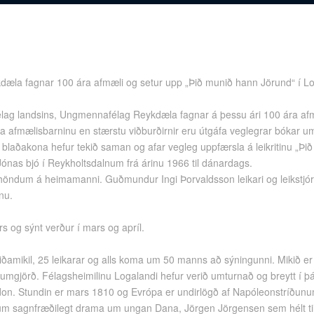
la fagnar 100 ára afmæli og setur upp „Þið munið hann Jörund“ í Loga
élag landsins, Ungmennafélag Reykdæla fagnar á þessu ári 100 ára afm
gna afmælisbarninu en stærstu viðburðirnir eru útgáfa veglegrar bókar 
 blaðakona hefur tekið saman og afar vegleg uppfærsla á leikritinu „Þ
Jónas bjó í Reykholtsdalnum frá árinu 1966 til dánardags.
í höndum á heimamanni. Guðmundur Ingi Þorvaldsson leikari og leikstjóri 
inu.
 og sýnt verður í mars og apríl.
viðamikil, 25 leikarar og alls koma um 50 manns að sýningunni. Mikið er
umgjörð. Félagsheimilinu Logalandi hefur verið umturnað og breytt í 
don. Stundin er mars 1810 og Evrópa er undirlögð af Napóleonstríðun
um sagnfræðilegt drama um ungan Dana, Jörgen Jörgensen sem hélt til Ís