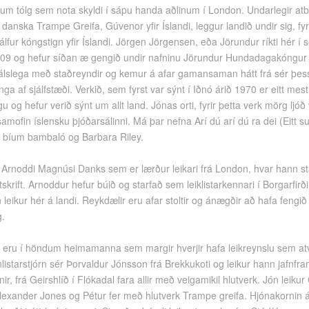
um tólg sem nota skyldi í sápu handa aðlinum í London. Undarlegir atbu
 danska Trampe Greifa, Gúvenor yfir Íslandi, leggur landið undir sig, fy
álfur kóngstign yfir Íslandi. Jörgen Jörgensen, eða Jörundur ríkti hér í 
9 og hefur síðan æ gengið undir nafninu Jörundur Hundadagakóngur á
frjálslega með staðreyndir og kemur á afar gamansaman hátt frá sér þe
ga af sjálfstæði. Verkið, sem fyrst var sýnt í Iðnó árið 1970 er eitt mest
ögu og hefur verið sýnt um allt land. Jónas orti, fyrir þetta verk mörg ljóð
amofin íslensku þjóðarsálinni. Má þar nefna Arí dú arí dú ra dei (Eitt s
 bíum bambaló og Barbara Riley.
f Arnoddi Magnúsi Danks sem er lærður leikari frá London, hvar hann st
útskrift. Arnoddur hefur búið og starfað sem leiklistarkennari í Borgarfirði 
n leikur hér á landi. Reykdælir eru afar stoltir og ánægðir að hafa fengi
g.
k eru í höndum heimamanna sem margir hverjir hafa leikreynslu sem at
ónlistarstjórn sér Þorvaldur Jónsson frá Brekkukoti og leikur hann jafnfr
ir, frá Geirshlíð í Flókadal fara allir með veigamikil hlutverk. Jón leiku
exander Jones og Pétur fer með hlutverk Trampe greifa. Hjónakornin 