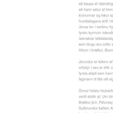
að kaupa af íslending
að hann setur af hinn
krúnunnar og tekur sj
hundadagana árið 180
Jónas fer í verkinu 
fyrstu kynnum íslendin
íslenskrar leiklistars
sem löngu eru orðin s
Hífum í bræður, Bíum
Jörundur er leikinn a
orðstýr í sex ár eftir 
fyrsta skipti sem han
fagmann til liðs við si
Önnur helstu hlutver
verið stoltir af. Um t
Bræður þrír, Péturssyn
Guðmundur kaftein Al