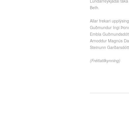
Lundarreykjadal taka 
Beth.
Allar frekari upplýsing
Guðmundur Ingi Þorva
Embla Guðmundsdótt
Arnoddur Magnús Dan
Steinunn Garðarsdót
(Fréttatilkynning)