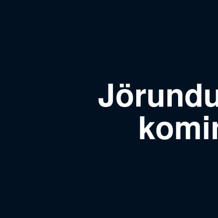
Jörund
komin