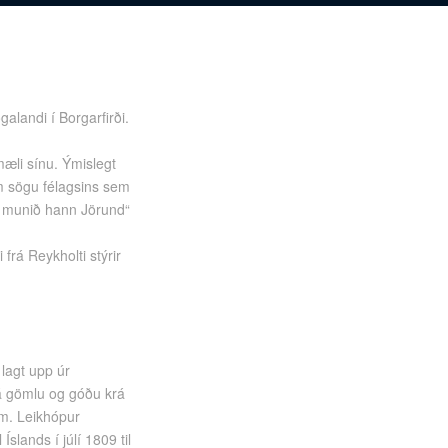
landi í Borgarfirði.
æli sínu. Ýmislegt
um sögu félagsins sem
ið munið hann Jörund“
frá Reykholti stýrir
 lagt upp úr
þá gömlu og góðu krá
um. Leikhópur
lands í júlí 1809 til