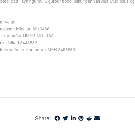
bæði þátt í sýningunni, Sigurður bóndi leikur þann lævísa Stúdíósus og
ar veita:
ldsson leikstjóri 8919488
ir formaður UMFR 6911182
ks leikari 8448582
tir formaður leiknefndar UMFR 8496869
Share: