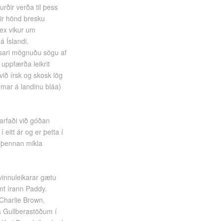
rðir verða til þess
rir hönd bresku
sex vikur um
 Íslandi.
ssari mögnuðu sögu af
 uppfærða leikrit
 við írsk og skosk lög
umar á landinu bláa)
arfaði við góðan
í eitt ár og er þetta í
ð þennan mikla
vinnuleikarar gætu
amt írann Paddy.
r Charlie Brown,
á Gullberastöðum í