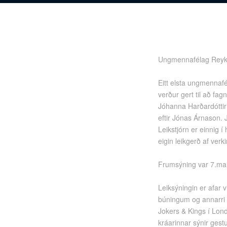
Ungmennafélag Reykdæ
Eitt elsta ungmennaf
verður gert til að fa
Jóhanna Harðardóttir
eftir Jónas Árnason. 
Leikstjórn er einnig 
eigin leikgerð af verk
Frumsýning var 7.mars
Leiksýningin er afar 
búningum og annarri 
Jokers & Kings í Lon
kráarinnar sýnir gest