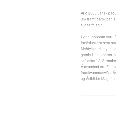
Árið 2006 var skipaðu
um framtíðarskipan sk
sveitarfélaginu.
Í vinnuhópnum voru F
fræðslustjóra sem st
Meðfylgjandi mynd va
gamla Húsmæðraskóla
skólastarfi á Varmala
Á myndinni eru Finnb
framkvæmdasviðs, Ásg
og Ásthildur
Magnús