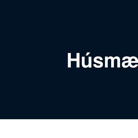
Húsmæð