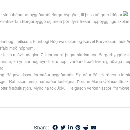
r vinnuhópur af byggðaráði Borgarbyggðar, til þess að gera tillögur
ólahverfa í Borgarbyggð og meta þörf fyrir frekari uppbyggingu skólam
innbogi Leifsson, Finnbogi Rögnvaldsson og Karvel Karvelsson, auk Á
arfaði með hópnum.
r tekin miðvikudaginn 7. febrúar sl. þegar starfsmenn Borgarbyggðar 
num, en ýmsar hugmyndir eru uppi, varðandi það hvernig aðlaga meg
ndi.
ogi Rögnvaldsson formaður byggðaráðs, Sigurður Páll Harðarson for
eir Rafnsson umsjónarmaður fasteigna, Þórunn María Óðinsdóttir skól
dóttir fræðslustjóri. Myndina tók
Jökull Helgason
verkefnisstjóri framkv
Share: