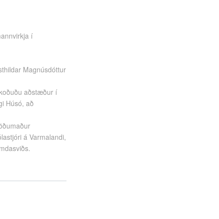
annvirkja í
sthildar
Magnús
dóttur
skoðuðu aðstæður í
i Húsó, að
stöðumaður
astjóri á Varmalandi,
æmdasviðs.