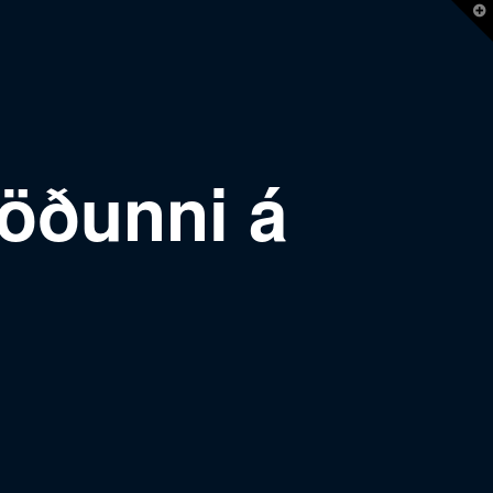
T
t
W
öðunni á