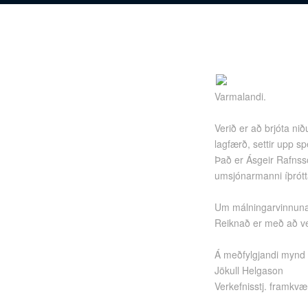
Varmalandi.
Verið er að brjóta ni
lagfærð, settir upp sp
Það er Ásgeir Rafns
umsjónarmanni íþrótt
Um málningarvinnuna 
Reiknað er með að ver
Á meðfylgjandi mynd m
Jökull Helgason
Verkefnisstj. framkv