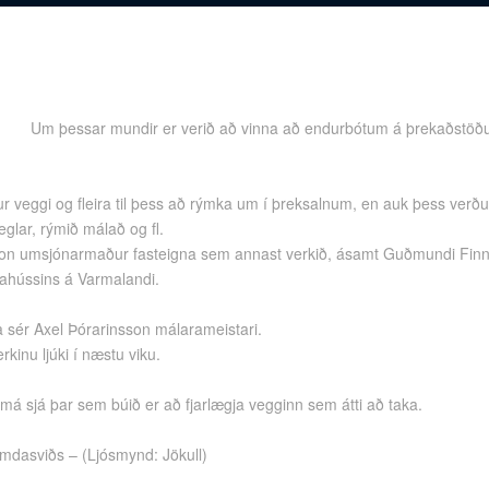
Um þessar mundir er verið að vinna að endurbótum á þrekaðstöðun
ður veggi og fleira til þess að rýmka um í þreksalnum, en auk þess verð
eglar, rýmið málað og fl.
son umsjónarmaður fasteigna sem annast verkið, ásamt Guðmundi Finn
ahússins á Varmalandi.
sér Axel Þórarinsson málarameistari.
kinu ljúki í næstu viku.
á sjá þar sem búið er að fjarlægja vegginn sem átti að taka.
æmdasviðs – (Ljósmynd: Jökull)