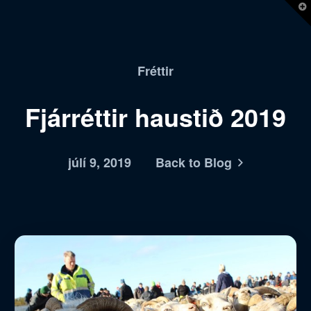
T
t
W
Fréttir
Fjárréttir haustið 2019
júlí 9, 2019
Back to Blog