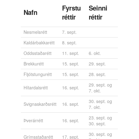
Fyrstu
Seinni
Nafn
réttir
réttir
Nesmelsrétt
7. sept.
Kaldárbakkarétt
8. sept.
Oddsstaðarétt
11. sept.
6. okt.
Brekkurétt
15. sept.
29. sept.
Fljótstungurétt
15. sept.
28. sept.
29. sept. og
Hítardalsrétt
16. sept.
7. okt.
30. sept. og
Svignaskarðsrétt
16. sept.
7. okt.
23. sept. og
Þverárrétt
16. sept.
30. sept.
30. sept. og
Grímsstaðarétt
17. sept.