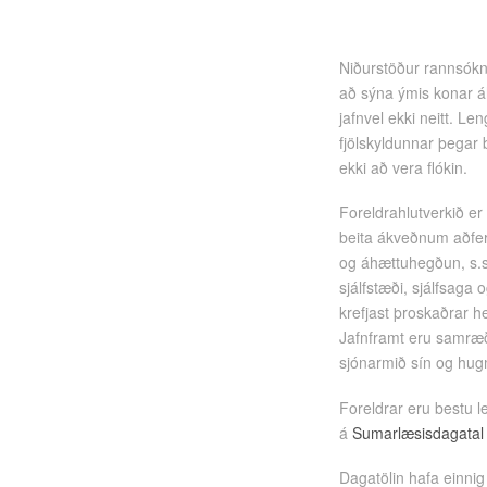
Niðurstöður rannsókna
að sýna ýmis konar á
jafnvel ekki neitt. Le
fjölskyldunnar þegar 
ekki að vera flókin.
Foreldrahlutverkið er
beita ákveðnum aðfer
og áhættuhegðun, s.s.
sjálfstæði, sjálfsaga
krefjast þroskaðrar 
Jafnframt eru samræð
sjónarmið sín og hug
Foreldrar eru bestu l
á
Sumarlæsisdagatal
Dagatölin hafa einnig