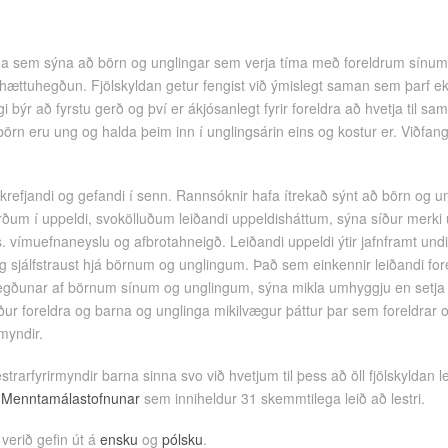
 sem sýna að börn og unglingar sem verja tíma með foreldrum sínum eru
hættuhegðun. Fjölskyldan getur fengist við ýmislegt saman sem þarf ek
ngi býr að fyrstu gerð og því er ákjósanlegt fyrir foreldra að hvetja til s
börn eru ung og halda þeim inn í unglingsárin eins og kostur er. Viðfang
 krefjandi og gefandi í senn. Rannsóknir hafa ítrekað sýnt að börn og u
ðum í uppeldi, svokölluðum leiðandi uppeldisháttum, sýna síður merki
 vímuefnaneyslu og afbrotahneigð. Leiðandi uppeldi ýtir jafnframt undir
 og sjálfstraust hjá börnum og unglingum. Það sem einkennir leiðandi for
hegðunar af börnum sínum og unglingum, sýna mikla umhyggju en setja 
ur foreldra og barna og unglinga mikilvægur þáttur þar sem foreldrar
myndir.
estrarfyrirmyndir barna sinna svo við hvetjum til þess að öll fjölskylda
 Menntamálastofnunar
sem inniheldur 31 skemmtilega leið að lestri.
 verið gefin út á
ensku
og
pólsku
.