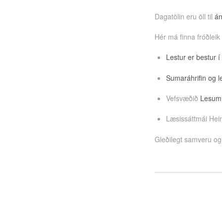
Dagatölin eru öll til
án
Hér má finna fróðleik
Lestur er bestur í
Sumaráhrifin og l
Vefsvæðið
Lesum
Læsissáttmái Heim
Gleðilegt samveru og