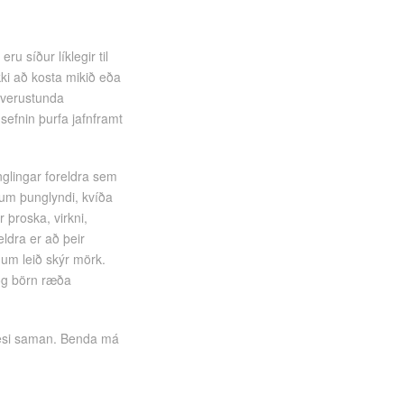
 síður líklegir til
ki að kosta mikið eða
amverustunda
sefnin þurfa jafnframt
nglingar foreldra sem
 um þunglyndi, kvíða
 þroska, virkni,
eldra er að þeir
um leið skýr mörk.
 og börn ræða
n lesi saman. Benda má