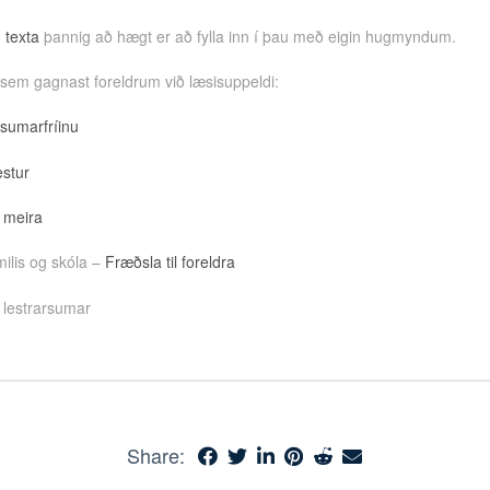
 texta
þannig að hægt er að fylla inn í þau með eigin hugmyndum.
 sem gagnast foreldrum við læsisuppeldi:
 sumarfríinu
estur
 meira
ilis og skóla –
Fræðsla til foreldra
 lestrarsumar
Share: