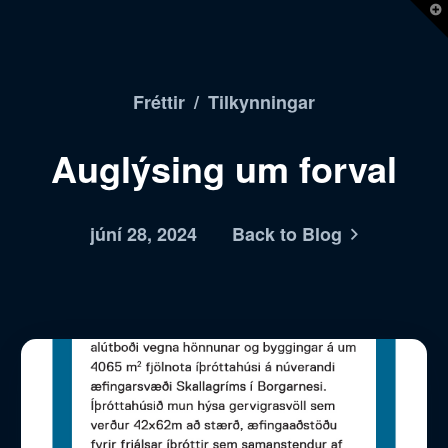
T
t
W
Fréttir
/
Tilkynningar
Auglýsing um forval
júní 28, 2024
Back to Blog