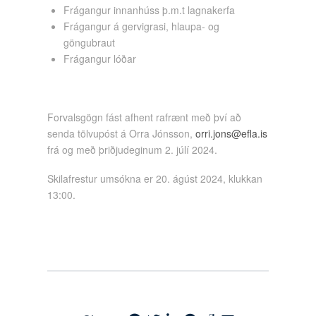
Frágangur innanhúss þ.m.t lagnakerfa
Frágangur á gervigrasi, hlaupa- og
göngubraut
Frágangur lóðar
Forvalsgögn fást afhent rafrænt með því að
senda tölvupóst á Orra Jónsson,
orri.jons@efla.is
frá og með þriðjudeginum 2. júlí 2024.
Skilafrestur umsókna er 20. ágúst 2024, klukkan
13:00.