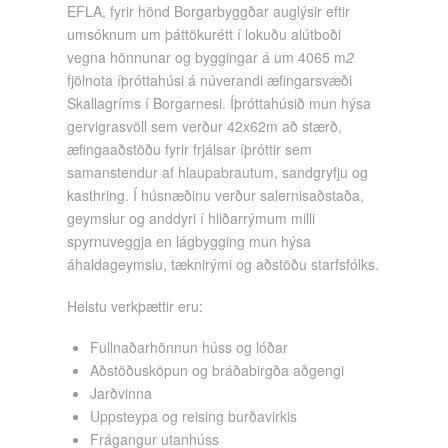
EFLA, fyrir hönd Borgarbyggðar auglýsir eftir
umsóknum um þáttökurétt í lokuðu alútboði
vegna hönnunar og byggingar á um 4065 m
2
fjölnota íþróttahúsi á núverandi æfingarsvæði
Skallagríms í Borgarnesi. Íþróttahúsið mun hýsa
gervigrasvöll sem verður 42x62m að stærð,
æfingaaðstöðu fyrir frjálsar íþróttir sem
samanstendur af hlaupabrautum, sandgryfju og
kasthring. Í húsnæðinu verður salernisaðstaða,
geymslur og anddyri í hliðarrýmum milli
spyrnuveggja en lágbygging mun hýsa
áhaldageymslu, tæknirými og aðstöðu starfsfólks.
Helstu verk­þætt­ir eru:
Fullnaðarhönnun húss og lóðar
Aðstöðusköpun og bráðabirgða aðgengi
Jarðvinna
Uppsteypa og reising burðavirkis
Frágangur utanhúss