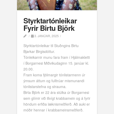
Styrktartónleikar
Fyrir Birtu Björk
3. JANÚAR, 2025
Styrktartónleikar til Stuðngins Birtu
Bjarkar Birgisdóttur.
Tónleikarnir munu fara fram í Hjálmakletti
í Borgarnesi Miðvikudaginn 15. janúar kl.
20.00.
Fram koma fjölmargir tónlistarmenn úr
ýmsum áttum og fulltrúar mismunandi
tónlistarstefna og strauma.
Birta Björk er 22 ára stúlka úr Borgarnesi
sem glímir við illvígt krabbamein og á fyrir
höndum erfiða læknismeðferð. Að auki er
móðir hennar í krabbameinsmeðferð.