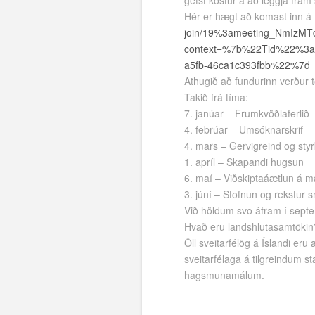
gefst kostur á að leggja fram
Hér er hægt að komast inn á 
join/19%3ameeting_NmIzMT
context=%7b%22Tid%22%3a
a5fb-46ca1c393fbb%22%7d
Athugið að fundurinn verður 
Takið frá tíma:
7. janúar – Frumkvöðlaferlið
4. febrúar – Umsóknarskrif
4. mars – Gervigreind og sty
1. apríl – Skapandi hugsun
6. maí – Viðskiptaáætlun á 
3. júní – Stofnun og rekstur s
Við höldum svo áfram í septem
Hvað eru landshlutasamtökin
Öll sveitarfélög á Íslandi e
sveitarfélaga á tilgreindum 
hagsmunamálum.