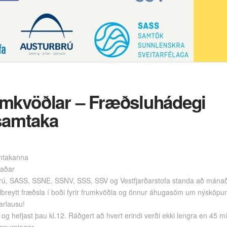
rumkvöðlar – Fræðsluhádegi
samtaka
mtakanna
naðar
rú, SASS, SSNE, SSNV, SSS, SSV og Vestfjarðarstofa standa að mána
jölbreytt fræðsla í boði fyrir frumkvöðla og önnur áhugasöm um nýskö
arlausu!
g hefjast þau kl.12. Ráðgert að hvert erindi verði ekki lengra en 45 mínú