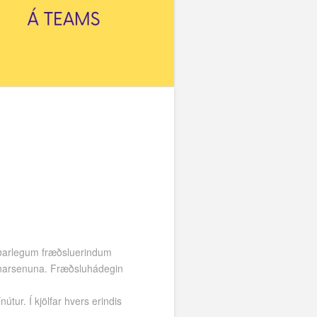
ðarlegum fræðsluerindum
punarsenuna. Fræðsluhádegin
tur. Í kjölfar hvers erindis