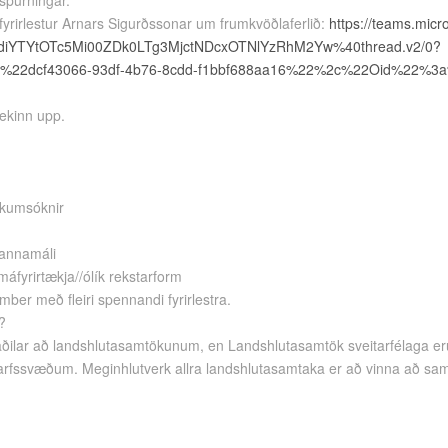
 spurningar.
fyrirlestur Arnars Sigurðssonar um frumkvöðlaferlið:
https://teams.micr
diYTYtOTc5Mi00ZDk0LTg3MjctNDcxOTNlYzRhM2Yw%40thread.v2/0?
%22dcf43066-93df-4b76-8cdd-f1bbf688aa16%22%2c%22Oid%22%3a
tekinn upp.
rkumsóknir
mannamáli
máfyrirtækja//ólík rekstarform
ber með fleiri spennandi fyrirlestra.
?
ru aðilar að landshlutasamtökunum, en Landshlutasamtök sveitarfélaga
starfssvæðum. Meginhlutverk allra landshlutasamtaka er að vinna að sa