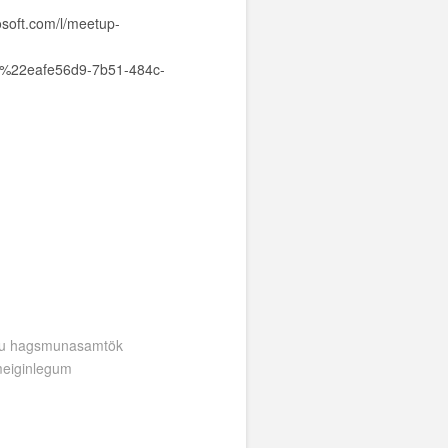
osoft.com/l/meetup-
%22eafe56d9-7b51-484c-
 eru hagsmunasamtök
meiginlegum