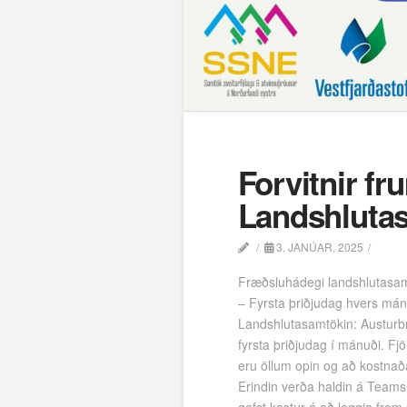
Forvitnir f
Landshluta
3. JANÚAR, 2025
Fræðsluhádegi landshlutasa
– Fyrsta þriðjudag hvers má
Landshlutasamtökin: Austurb
fyrsta þriðjudag í mánuði. F
eru öllum opin og að kostnað
Erindin verða haldin á Teams o