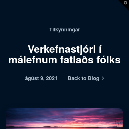
T
t
W
Tilkynningar
Verkefnastjóri í
málefnum fatlaðs fólks
ágúst 9, 2021
Back to Blog