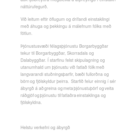
náttúrufegurð.
Við leitum eftir öflugum og drífandi einstaklingi
með áhuga og þekkingu á málefnum fólks með
fötlun.
Þjónustusvæði félagsþjónustu Borgarbyggðar
tekur til Borgarbyggðar, Skorradals og
Dalabyggðar. Í starfinu felst skipulagning og
utanumhald um þjónustu við fatlað fólk með
langvarandi stuðningsþarfir, bæði fullorðna og
börn og fjölskyldur þeirra. Starfið felur einnig í sér
ábyrgð á að greina og meta þjónustuþörf og veita
ráðgjöf og þjónustu til fatlaðra einstaklinga og
fjölskyldna.
Helstu verkefni og ábyrgð