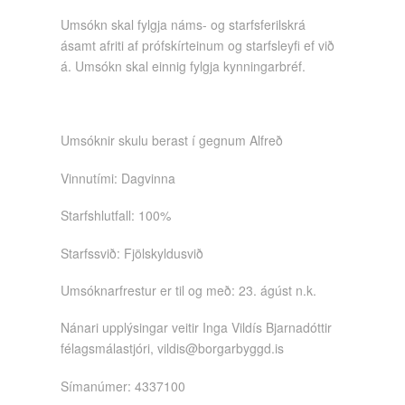
Umsókn skal fylgja náms- og starfsferilskrá
ásamt afriti af prófskírteinum og starfsleyfi ef við
á. Umsókn skal einnig fylgja kynningarbréf.
Umsóknir skulu berast í gegnum Alfreð
Vinnutími: Dagvinna
Starfshlutfall: 100%
Starfssvið: Fjölskyldusvið
Umsóknarfrestur er til og með: 23. ágúst n.k.
Nánari upplýsingar veitir Inga Vildís Bjarnadóttir
félagsmálastjóri, vildis@borgarbyggd.is
Símanúmer: 4337100