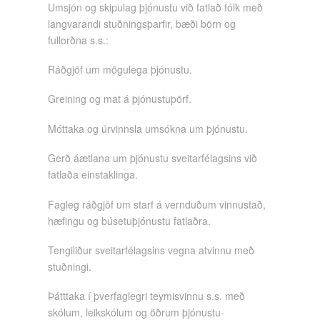
Umsjón og skipulag þjónustu við fatlað fólk með
langvarandi stuðningsþarfir, bæði börn og
fullorðna s.s.:
Ráðgjöf um mögulega þjónustu.
Greining og mat á þjónustuþörf.
Móttaka og úrvinnsla umsókna um þjónustu.
Gerð áætlana um þjónustu sveitarfélagsins við
fatlaða einstaklinga.
Fagleg ráðgjöf um starf á vernduðum vinnustað,
hæfingu og búsetuþjónustu fatlaðra.
Tengiliður sveitarfélagsins vegna atvinnu með
stuðningi.
Þátttaka í þverfaglegri teymisvinnu s.s. með
skólum, leikskólum og öðrum þjónustu-