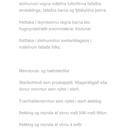
stofnunum vegna málefna fullorðinna fatlaðra
einstaklinga, fatlaðra barna og fjölskyldna þeirra.
Þátttaka í teymisvinnu vegna barna skv.
hugmyndafræði snemmtækrar íhlutunar.
Þátttaka í stefnumótun sveitarfélagsins í
málefnum fatlaðs fólks.
Menntunar- og hæfniskröfur
Starfsréttindi sem þroskaþjálfi, félagsráðgjafi eða
önnur menntun sem nýtist í starfi.
Framhaldsmenntun sem nýtist í starfi æskileg.
Þekking og reynsla af vinnu með fólki með fötlun.
Þekking og reynsla af vinnu á sviði