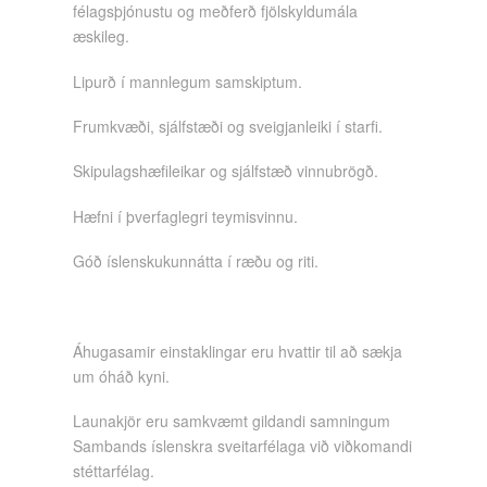
félagsþjónustu og meðferð fjölskyldumála
æskileg.
Lipurð í mannlegum samskiptum.
Frumkvæði, sjálfstæði og sveigjanleiki í starfi.
Skipulagshæfileikar og sjálfstæð vinnubrögð.
Hæfni í þverfaglegri teymisvinnu.
Góð íslenskukunnátta í ræðu og riti.
Áhugasamir einstaklingar eru hvattir til að sækja
um óháð kyni.
Launakjör eru samkvæmt gildandi samningum
Sambands íslenskra sveitarfélaga við viðkomandi
stéttarfélag.