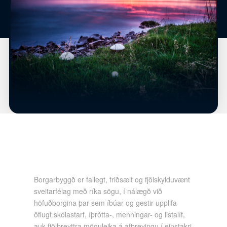
Borgarbyggð er fallegt, friðsælt og fjölskylduvænt
sveitarfélag með ríka sögu, í nálægð við
höfuðborgina þar sem íbúar og gestir upplifa
öflugt skólastarf, íþrótta-, menningar- og listalíf,
auk fjölbreyttra möguleika á afþreyingu í einstakri