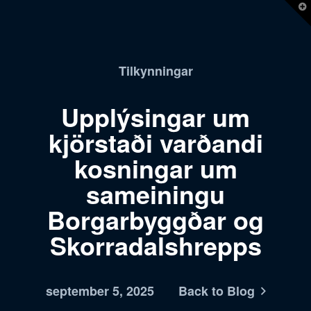
T
t
W
Tilkynningar
Upplýsingar um
kjörstaði varðandi
kosningar um
sameiningu
Borgarbyggðar og
Skorradalshrepps
september 5, 2025
Back to Blog