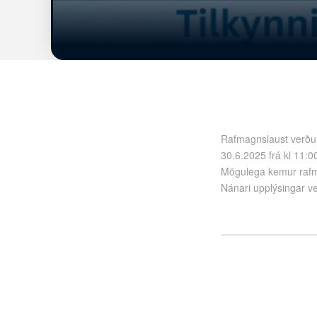
Rafmagnslaust verður
30.6.2025 frá kl 11:00 
Mögulega kemur rafma
Nánari upplýsingar ve