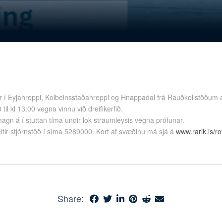
 í Eyjahreppi, Kolbeinsstaðahreppi og Hnappadal frá Rauðkollstöðum að
til kl 13:00 vegna vinnu við dreifikerfið.
gn á í stuttan tíma undir lok straumleysis vegna prófunar.
itir stjórnstöð í síma 5289000. Kort af svæðinu má sjá á
www.rarik.is/ro
Share: