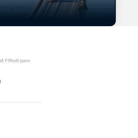
 Fíflholti þann
f