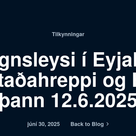
Tilkynningar
nsleysi í Eyja
taðahreppi og
þann 12.6.202
júní 30, 2025
Back to Blog