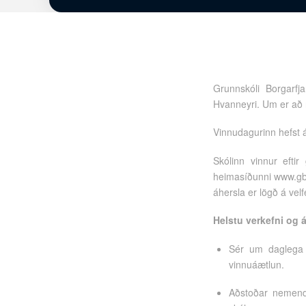
Grunnskóli Borgarfja
Hvanneyri. Um er að r
Vinnudagurinn hefst á
Skólinn vinnur efti
heimasíðunni www.gbf.
áhersla er lögð á vel
Helstu verkefni og 
Sér um daglega r
vinnuáætlun.
Aðstoðar nemendu