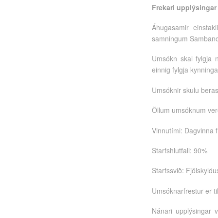
Frekari upplýsingar
Áhugasamir einstakl
samningum Sambands í
Umsókn skal fylgja n
einnig fylgja kynninga
Umsóknir skulu beras
Öllum umsóknum verð
Vinnutími: Dagvinna f
Starfshlutfall: 90%
Starfssvið: Fjölskyldu
Umsóknarfrestur er ti
Nánari upplýsingar ve