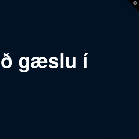
T
t
W
eð gæslu í