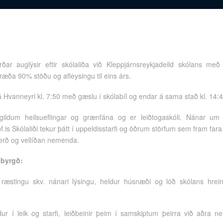
rðar auglýsir eftir skólaliða við Kleppjárnsreykjadeild skólans með
æða 90% stöðu og afleysingu til eins árs.
 Hvanneyri kl. 7:50 með gæslu í skólabíl og endar á sama stað kl. 14:
r gildum heilsueflingar og grænfána og er leiðtogaskóli. Nánar um
is Skólaliði tekur þátt í uppeldisstarfi og öðrum störfum sem fram far
ferð og vellíðan nemenda.
ábyrgð:
æstingu skv. nánari lýsingu, heldur húsnæði og lóð skólans hreinni
r í leik og starfi, leiðbeinir þeim í samskiptum þeirra við aðra n