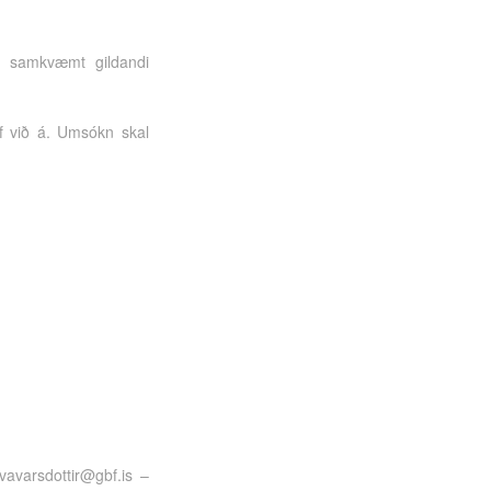
ru samkvæmt gildandi
ef við á. Umsókn skal
svavarsdottir@gbf.is –