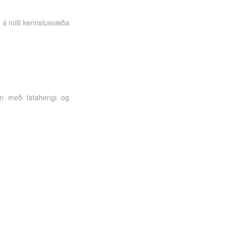
á milli kennslusvæða
ón með fatahengi og