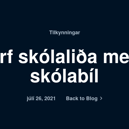
Tilkynningar
rf skólaliða m
skólabíl
júlí 26, 2021
Back to Blog