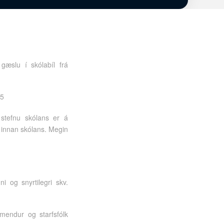
 gæslu í skólabíl frá
45
 stefnu skólans er á
a innan skólans. Megin
 og snyrtilegri skv.
emendur og starfsfólk