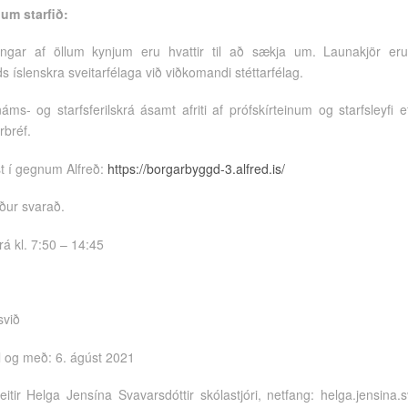
 um starfið:
ingar af öllum kynjum eru hvattir til að sækja um. Launakjör e
slenskra sveitarfélaga við viðkomandi stéttarfélag.
áms- og starfsferilskrá ásamt afriti af prófskírteinum og starfsleyfi 
rbréf.
t í gegnum Alfreð:
https://borgarbyggd-3.alfred.is/
ur svarað.
rá kl. 7:50 – 14:45
svið
l og með: 6. ágúst 2021
itir Helga Jensína Svavarsdóttir skólastjóri, netfang: helga.jensina.