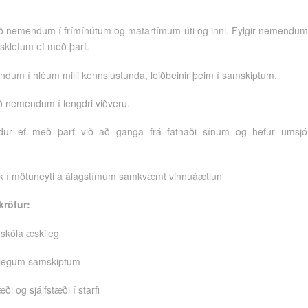
 nemendum í frímínútum og matartímum úti og inni. Fylgir nemendum 
gsklefum ef með þarf.
dum í hléum milli kennslustunda, leiðbeinir þeim í samskiptum.
 nemendum í lengdri viðveru.
ur ef með þarf við að ganga frá fatnaði sínum og hefur umsj
ólk í mötuneyti á álagstímum samkvæmt vinnuáætlun
röfur:
í skóla æskileg
nlegum samskiptum
ði og sjálfstæði í starfi