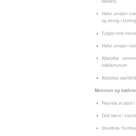
skólans.
Hefur umsjón með
og einnig í búnin
Fylgist með nemen
Hefur umsjón með
Aðstoðar nemend
óskilamunum
Aðstoðar starfsf
Menntun og hæfnisk
Reynsla af starfi 
Góð færni í man
Stundvísi, frumkvæ