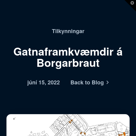
T
t
W
Tilkynningar
Gatnaframkvæmdir á
Borgarbraut
júní 15, 2022
Back to Blog