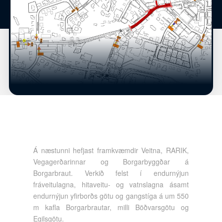
Á næstunni hefjast framkvæmdir Veitna, RARIK,
Vegagerðarinnar og Borgarbyggðar á
Borgarbraut. Verkið felst í endurnýjun
fráveitulagna, hitaveitu- og vatnslagna ásamt
endurnýjun yfirborðs götu og gangstíga á um 550
m kafla Borgarbrautar, milli Böðvarsgötu og
Egilsgötu.