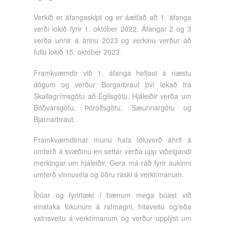
Verkið er áfangaskipt og er áætlað að 1. áfanga
verði lokið fyrir 1. október 2022. Áfangar 2 og 3
verða unnir á árinu 2023 og verkinu verður að
fullu lokið 15. október 2023.
Framkvæmdir við 1. áfanga hefjast á næstu
dögum og verður Borgarbraut því lokað frá
Skallagrímsgötu að Egilsgötu. Hjáleiðir verða um
Böðvarsgötu, Þórólfsgötu, Sæunnargötu og
Bjarnarbraut.
Framkvæmdirnar munu hafa töluverð áhrif á
umferð á svæðinu en settar verða upp viðeigandi
merkingar um hjáleiðir. Gera má ráð fyrir aukinni
umferð vinnuvéla og öðru raski á verktímanum.
Íbúar og fyrirtæki í bænum mega búast við
einstaka lokunum á rafmagni, hitaveitu og/eða
vatnsveitu á verktímanum og verður upplýst um