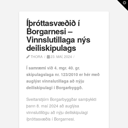
T
t
W
Íþróttasvæðið í
Borgarnesi –
Vinnslutillaga nýs
deiliskipulags
THORA
23. MAÍ, 2024
Í samræmi við 4. mgr. 40. gr.
skipulagslaga nr. 123/2010 er hér með
auglýst vinnslutillaga að nýju
deiliskipulagi í Borgarbyggð.
Sveitarstjórn Borgarbyggðar samþykkti
þann 8. maí 2024 að auglýsa
vinnslutillögu að nýju deiliskipulagi
íþróttasvæðis í Borgarnesi.