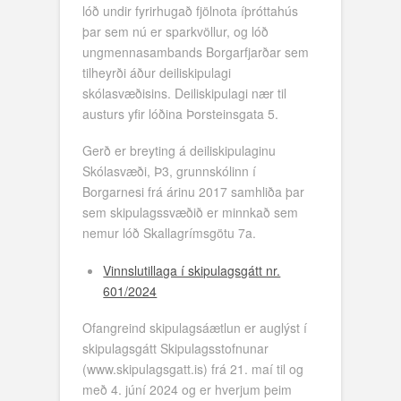
lóð undir fyrirhugað fjölnota íþróttahús
þar sem nú er sparkvöllur, og lóð
ungmennasambands Borgarfjarðar sem
tilheyrði áður deiliskipulagi
skólasvæðisins. Deiliskipulagi nær til
austurs yfir lóðina Þorsteinsgata 5.
Gerð er breyting á deiliskipulaginu
Skólasvæði, Þ3, grunnskólinn í
Borgarnesi frá árinu 2017 samhliða þar
sem skipulagssvæðið er minnkað sem
nemur lóð Skallagrímsgötu 7a.
Vinnslutillaga í skipulagsgátt nr.
601/2024
Ofangreind skipulagsáætlun er auglýst í
skipulagsgátt Skipulagsstofnunar
(www.skipulagsgatt.is) frá 21. maí til og
með 4. júní 2024 og er hverjum þeim