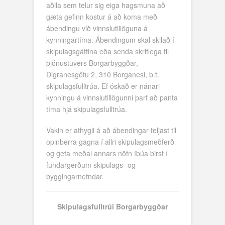
aðila sem telur sig eiga hagsmuna að
gæta gefinn kostur á að koma með
ábendingu við vinnslutillöguna á
kynningartíma. Ábendingum skal skilað í
skipulagsgáttina eða senda skriflega til
þjónustuvers Borgarbyggðar,
Digranesgötu 2, 310 Borganesi, b.t.
skipulagsfulltrúa. Ef óskað er nánari
kynningu á vinnslutillögunni þarf að panta
tíma hjá skipulagsfulltrúa.
Vakin er athygli á að ábendingar teljast til
opinberra gagna í allri skipulagsmeðferð
og geta meðal annars nöfn íbúa birst í
fundargerðum skipulags- og
byggingarnefndar.
Skipulagsfulltrúi Borgarbyggðar