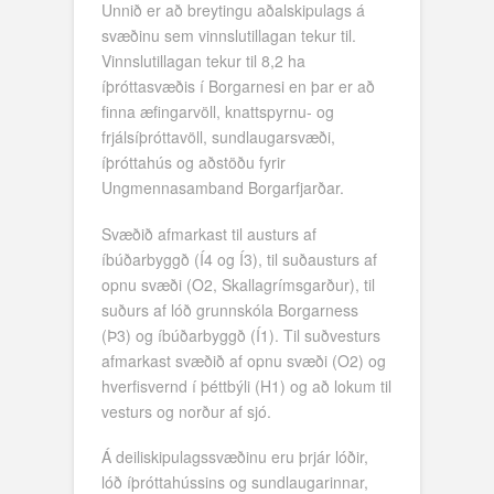
Unnið er að breytingu aðalskipulags á
svæðinu sem vinnslutillagan tekur til.
Vinnslutillagan tekur til 8,2 ha
íþróttasvæðis í Borgarnesi en þar er að
finna æfingarvöll, knattspyrnu- og
frjálsíþróttavöll, sundlaugarsvæði,
íþróttahús og aðstöðu fyrir
Ungmennasamband Borgarfjarðar.
Svæðið afmarkast til austurs af
íbúðarbyggð (Í4 og Í3), til suðausturs af
opnu svæði (O2, Skallagrímsgarður), til
suðurs af lóð grunnskóla Borgarness
(Þ3) og íbúðarbyggð (Í1). Til suðvesturs
afmarkast svæðið af opnu svæði (O2) og
hverfisvernd í þéttbýli (H1) og að lokum til
vesturs og norður af sjó.
Á deiliskipulagssvæðinu eru þrjár lóðir,
lóð íþróttahússins og sundlaugarinnar,