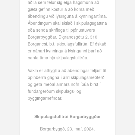
aðila sem telur sig eiga hagsmuna að
gæta gefinn kostur á að koma með
ábendingu við lýsinguna á kynningartíma.
Ábendingum skal skilað í skipulagsgáttina
eða senda skriflega til þjónustuvers
Borgarbyggðar, Digranesgötu 2, 310
Borganesi, b.t. skipulagsfulltrúa. Ef óskað
er nánari kynningu á lýsingunni þarf að
panta tíma hjá skipulagsfulltrúa.
Vakin er athygli á að ábendingar teljast til
opinberra gagna í allri skipulagsmeðferð
og geta meðal annars nöfn íbúa birst í
fundargerðum skipulags- og
byggingarnefndar.
Skipulagsfulltrúi Borgarbyggðar
Borgarbyggð, 23. maí, 2024.