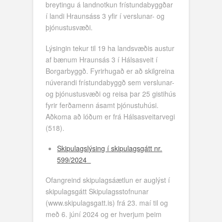
breytingu á landnotkun frístundabyggðar
í landi Hraunsáss 3 yfir í verslunar- og
þjónustusvæði.
Lýsingin tekur til 19 ha landsvæðis austur
af bænum Hraunsás 3 í Hálsasveit í
Borgarbyggð. Fyrirhugað er að skilgreina
núverandi frístundabyggð sem verslunar-
og þjónustusvæði og reisa þar 25 gistihús
fyrir ferðamenn ásamt þjónustuhúsi.
Aðkoma að lóðum er frá Hálsasveitarvegi
(518).
Skipulagslýsing í skipulagsgátt nr.
599/2024
Ofangreind skipulagsáætlun er auglýst í
skipulagsgátt Skipulagsstofnunar
(www.skipulagsgatt.is) frá 23. maí til og
með 6. júní 2024 og er hverjum þeim