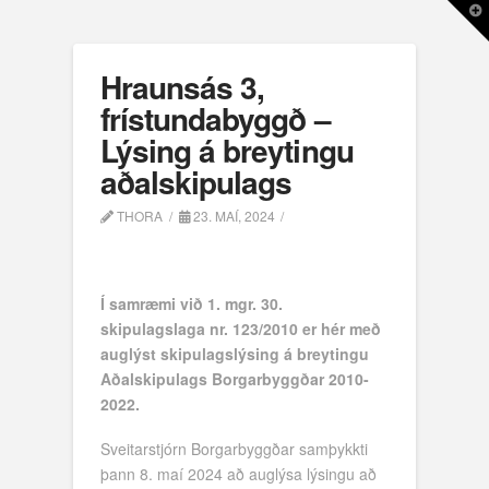
T
t
W
Hraunsás 3,
frístundabyggð –
Lýsing á breytingu
aðalskipulags
THORA
23. MAÍ, 2024
Í samræmi við 1. mgr. 30.
skipulagslaga nr. 123/2010 er hér með
auglýst skipulagslýsing á breytingu
Aðalskipulags Borgarbyggðar 2010-
2022.
Sveitarstjórn Borgarbyggðar samþykkti
þann 8. maí 2024 að auglýsa lýsingu að