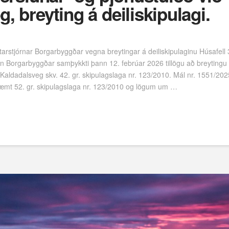
, breyting á deiliskipulagi.
arstjórnar Borgarbyggðar vegna breytingar á deiliskipulaginu Húsafell 
rn Borgarbyggðar samþykkti þann 12. febrúar 2026 tillögu að breytingu á 
 Kaldadalsveg skv. 42. gr. skipulagslaga nr. 123/2010. Mál nr. 1551/2025
væmt 52. gr. skipulagslaga nr. 123/2010 og lögum um …