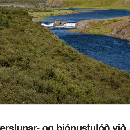
verslunar- og þjónustulóð við