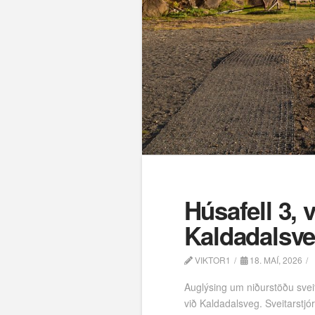
Húsafell 3, 
Kaldadalsveg
VIKTOR1
18. MAÍ, 2026
Auglýsing um niðurstöðu sveit
við Kaldadalsveg. Sveitarstjó