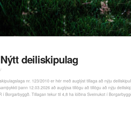
Nýtt deiliskipulag
 skipulagslaga nr. 123/2010 er hér með auglýst tillaga að nýju deiliskip
mþykkti þann 12.03.2026 að auglýsa tillögu að tillögu að nýju deiliskipu
í Borgarbyggð. Tillagan tekur til 4,8 ha lóðina Sveinukot í Borgarbygg