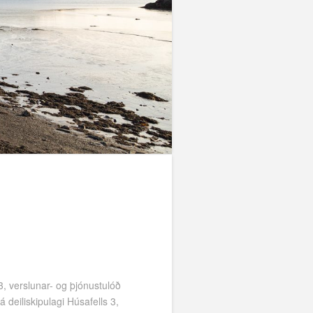
3, verslunar- og þjónustulóð
deiliskipulagi Húsafells 3,