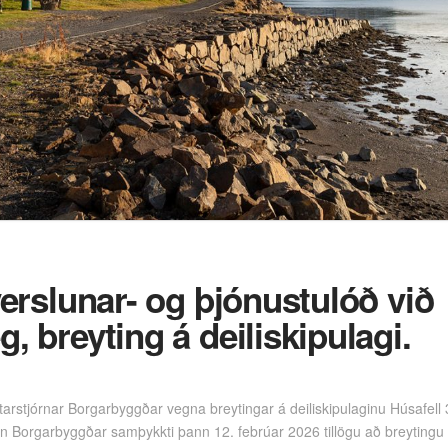
verslunar- og þjónustulóð við
, breyting á deiliskipulagi.
arstjórnar Borgarbyggðar vegna breytingar á deiliskipulaginu Húsafell 
rn Borgarbyggðar samþykkti þann 12. febrúar 2026 tillögu að breytingu á 