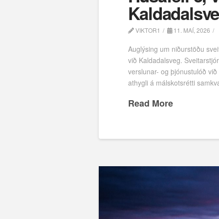
Kaldadalsveg
VIKTOR1
11. MAÍ, 2026
Auglýsing um niðurstöðu sveit
við Kaldadalsveg. Sveitarstjó
verslunar- og þjónustulóð við
athygli á málskotsrétti samk
Read More