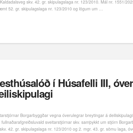
 Kaldadalsveg skv. 42. gr. skipulagslaga nr. 123/2010. Mál nr. 1551/2025
væmt 52. gr. skipulagslaga nr. 123/2010 og lögum um …
esthúsalóð í Húsafelli III, óve
eiliskipulagi
arstjórnar Borgarbyggðar vegna óverulegrar breytingar á deiliskipulag
ð fullnaðarafgreiðsluvald sveitarstjórnar skv. samþykkt um stjórn Borga
 skv. 42. gr. skipulagslaga nr. 123/2010 og 2. mgr. 43. gr. sömu laga, ó