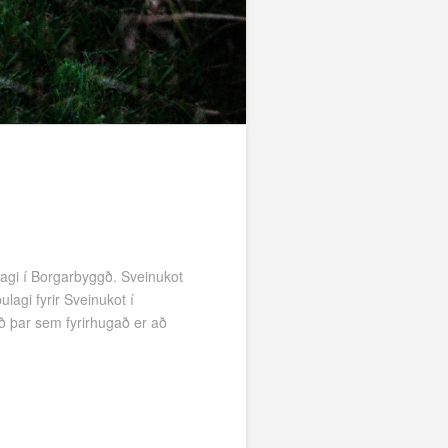
ulagi í Borgarbyggð. Sveinukot
lagi fyrir Sveinukot í
ð þar sem fyrirhugað er að