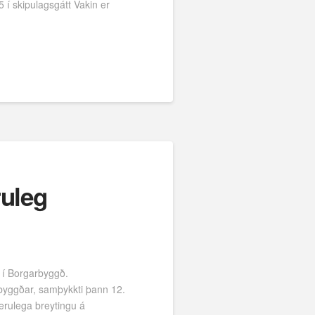
 í skipulagsgátt Vakin er
ruleg
i í Borgarbyggð.
rbyggðar, samþykkti þann 12.
verulega breytingu á