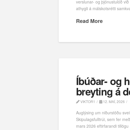
verslunar- og þjónustulóð við
athygli á málskotsrétti samk
Read More
Íbúðar- og h
breyting á d
VIKTOR1
12. MAÍ, 2026
Auglýsing um niðurstöðu sveit
Skipulagsfulltrúi, sem fer me
mars 2026 eftirfarandi tillögu