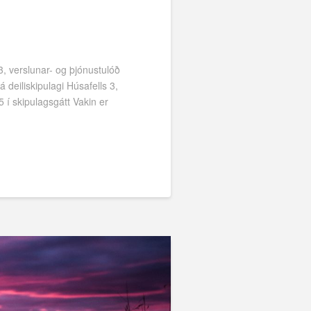
3, verslunar- og þjónustulóð
deiliskipulagi Húsafells 3,
 í skipulagsgátt Vakin er