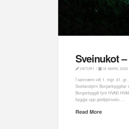
Sveinukot – 
VIKTOR1
18. MARS, 2026
Í samræmi við 1. mgr. 41. gr.
Sveitarstjórn Borgarbyggðar sa
Borgarbyggð fyrir HVAÐ HVAR 
byggja upp gistiþjónustu …
Read More