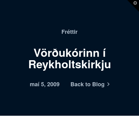
T
t
W
Fréttir
Vörðukórinn í
Reykholtskirkju
maí 5, 2009
Back to Blog