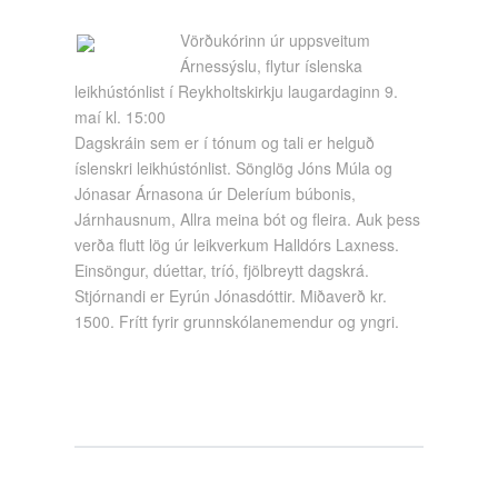
Vörðukórinn úr uppsveitum
Árnessýslu, flytur íslenska
leikhústónlist í Reykholtskirkju laugardaginn 9.
maí kl. 15:00
Dagskráin sem er í tónum og tali er helguð
íslenskri leikhústónlist. Sönglög Jóns Múla og
Jónasar Árnasona úr Deleríum búbonis,
Járnhausnum, Allra meina bót og fleira. Auk þess
verða flutt lög úr leikverkum Halldórs Laxness.
Einsöngur, dúettar, tríó, fjölbreytt dagskrá.
Stjórnandi er Eyrún Jónasdóttir. Miðaverð kr.
1500. Frítt fyrir grunnskólanemendur og yngri.