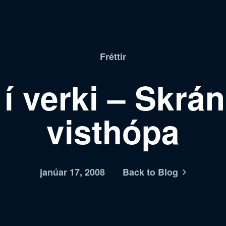
Fréttir
í verki – Skrán
visthópa
janúar 17, 2008
Back to Blog