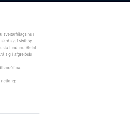
 sveitarfélagsins í
skrá sig í visthóp.
ðustu fundum. Stefnt
rá sig í afgreiðslu
ilismeðlima.
, netfang: