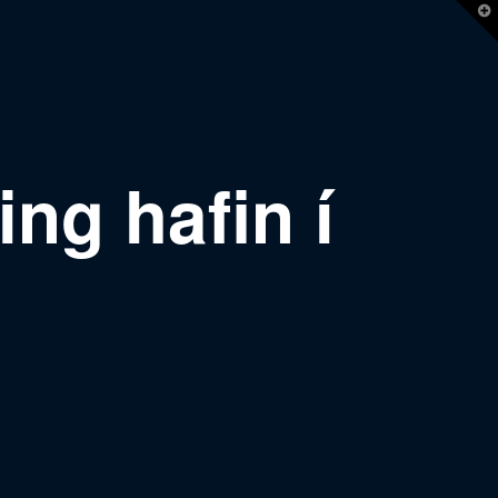
T
t
W
ing hafin í