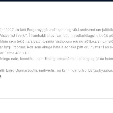
úní 2007 skrifaði Borgarbyggð undir samning við Landvernd um þátttöku
istvernd í verki”. Í framhaldi af því var íbúum sveitarfélagsins boðið að 
skyldum sem tekið hafa þátt í tveimur visthópum eru nú að ljúka sínum sí
ar byrji í febrúar. Þeir sem áhuga hafa á að taka þátt eru hvattir til að sk
ar í síma 433 7100.
áningu nafn, kennitölu, heimilisfang, símanúmer, netfang og fjölda heim
eitir Björg Gunnarsdóttir, umhverfis- og kynningarfulltrúi Borgarbyggðar
s