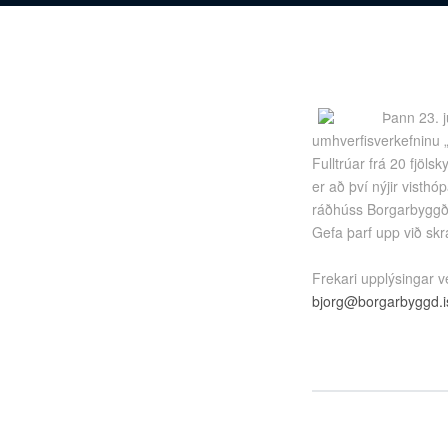
Þann 23. j
umhverfisverkefninu „V
Fulltrúar frá 20 fjöl
er að því nýjir visthóp
ráðhúss Borgarbyggð
Gefa þarf upp við skr
Frekari upplýsingar v
bjorg@borgarbyggd.i