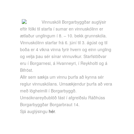
Vinnuskóli Borgarbyggðar auglýsir
eftir fólki til starfa í sumar en vinnuskólinn er
ætlaður unglingum í 8. – 10. bekk grunnskóla.
Vinnuskólinn starfar frá 6. júní til 3. ágúst og til
boða er 4 vikna vinna fyrir hvern og einn ungling
og velja þau sér sínar vinnuvikur. Starfstöðvar
eru í Borgarnesi, á Hvanneyri, í Reykholti og á
Bifröst.
Allir sem sækja um vinnu þurfa að kynna sér
reglur vinnuskólans. Umsækjendur þurfa að vera
með lögheimili í Borgarbyggð.
Umsóknareyðublöð fást í afgreiðslu Ráðhúss
Borgarbyggðar Borgarbraut 14.
Sjá auglýsingu
hér
.