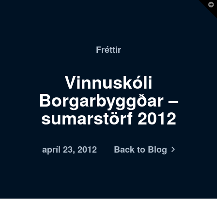
T
t
W
Fréttir
Vinnuskóli
Borgarbyggðar –
sumarstörf 2012
apríl 23, 2012
Back to Blog