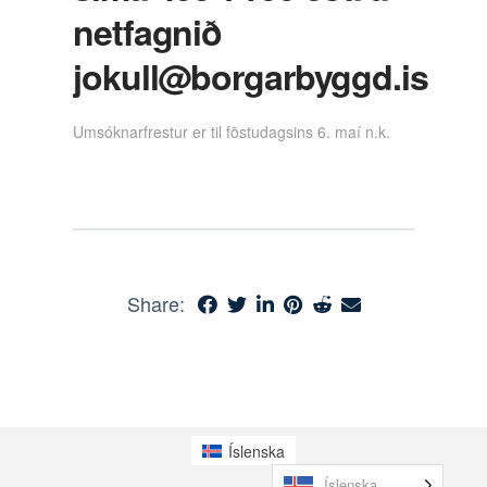
netfagnið
jokull@borgarbyggd.is
Umsóknarfrestur er til föstudagsins 6. maí n.k.
Share:
Íslenska
Íslenska