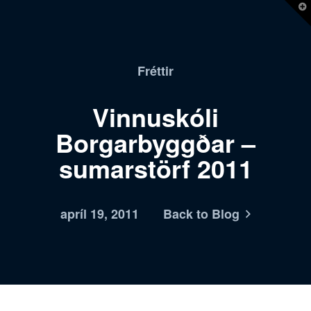
T
t
W
Fréttir
Vinnuskóli
Borgarbyggðar –
sumarstörf 2011
apríl 19, 2011
Back to Blog