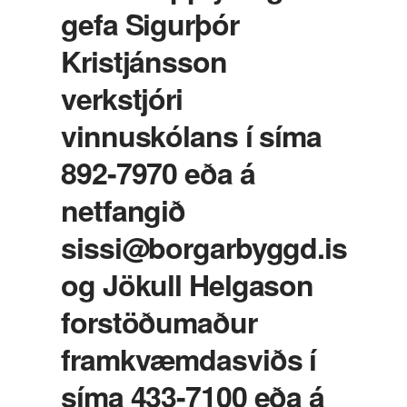
gefa Sigurþór
Kristjánsson
verkstjóri
vinnuskólans í síma
892-7970 eða á
netfangið
sissi@borgarbyggd.is
og Jökull Helgason
forstöðumaður
framkvæmdasviðs í
síma 433-7100 eða á