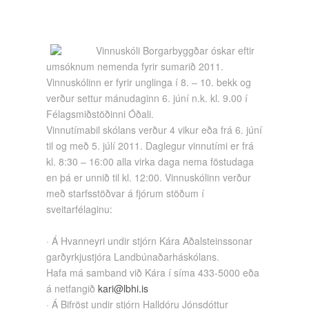
Vinnuskóli Borgarbyggðar óskar eftir
umsóknum nemenda fyrir sumarið 2011.
Vinnuskólinn er fyrir unglinga í 8. – 10. bekk og
verður settur mánudaginn 6. júní n.k. kl. 9.00 í
Félagsmiðstöðinni Óðali.
Vinnutímabil skólans verður 4 vikur eða frá 6. júní
til og með 5. júlí 2011. Daglegur vinnutími er frá
kl. 8:30 – 16:00 alla virka daga nema föstudaga
en þá er unnið til kl. 12:00. Vinnuskólinn verður
með starfsstöðvar á fjórum stöðum í
sveitarfélaginu:
· Á Hvanneyri undir stjórn Kára Aðalsteinssonar
garðyrkjustjóra Landbúnaðarháskólans.
Hafa má samband við Kára í síma 433-5000 eða
á netfangið
kari@lbhi.is
· Á Bifröst undir stjórn Halldóru Jónsdóttur