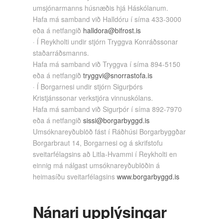
umsjónarmanns húsnæðis hjá Háskólanum.
Hafa má samband við Halldóru í síma 433-3000
eða á netfangið
halldora@bifrost.is
· Í Reykholti undir stjórn Tryggva Konráðssonar
staðarráðsmanns.
Hafa má samband við Tryggva í síma 894-5150
eða á netfangið
tryggvi@snorrastofa.is
· Í Borgarnesi undir stjórn Sigurþórs
Kristjánssonar verkstjóra vinnuskólans.
Hafa má samband við Sigurþór í síma 892-7970
eða á netfangið
sissi@borgarbyggd.is
Umsóknareyðublöð fást í Ráðhúsi Borgarbyggðar
Borgarbraut 14, Borgarnesi og á skrifstofu
sveitarfélagsins að Litla-Hvammi í Reykholti en
einnig má nálgast umsóknareyðublöðin á
heimasíðu sveitarfélagsins
www.borgarbyggd.is
Nánari upplýsingar