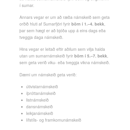
í sumar.
Annars vegar er um að ræða námskeið sem geta
orðið hluti af Sumarfjöri fyrir
börn í 1.–4. bekk
,
þar sem hægt er að bjóða upp á eins dags eða
tveggja daga námskeið.
Hins vegar er leitað eftir aðilum sem vilja halda
utan um sumarnámskeið fyrir
börn í 5.–7. bekk
,
sem geta verið viku- eða tveggja vikna námskeið.
Dæmi um námskeið geta verið:
útivistarnámskeið
íþróttanámskeið
listnámskeið
dansnámskeið
leikjanámskeið
lífstíls- og framkomunámskeið