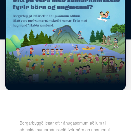
Borgarbyggð leitar eftir áhugasömum aðilum til
að halda sumarnámskeið fyrir börn og ungmenni