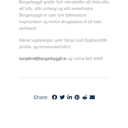
Borgarbyggð greiðir fyrir námskeiðin að hluta eða
að fullu, eftir umfangi og eðli verkefnisins.
Borgarbyggð er opin fyrir fjölbreyttum
hugmyndum og hvetur áhugasama til að hafa
samband.
Nánari upplýsingar veitir Sonja Lind Eyglóardóttir,
íþrótta- og tómstundarfulltrúi
sonjalind@borgarbyggð.is
og í síma 862-8908
Share: