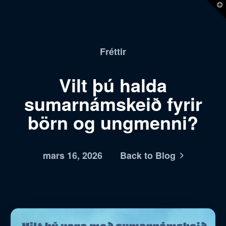
T
t
W
Fréttir
Vilt þú halda
sumarnámskeið fyrir
börn og ungmenni?
mars 16, 2026
Back to Blog