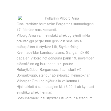
Pólfarinn Vilborg Arna
Gissurardóttir heimsækir Borgarnes sunnudaginn
17. febrúar næstkomandi.
Vilborg Arna vann einstakt afrek og sýndi mikla
þrautseigju þegar hún gekk ein síns liðs á
suðurpólinn til styrktar Lífi, Styrktarfélagi
Kvennadeildar Landsspítalans. Gangan tók 60
daga en Vilborg hóf gönguna þann 19. nóvember
síðastliðinn og lauk henni 17. janúar.
Rótarýklúbbur Borgarness, í samstarfi við
Borgarbyggð, stendur að skipulagi heimsóknar
Vilborgar Örnu og býður alla velkomna í
Hjálmaklett á sunnudaginn kl. 16.00 til að kynnast
einstöku afreki hennar.
Söfnunarbaukur til styrktar Lífi verður á staðnum.