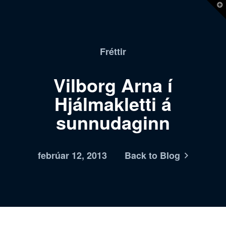
T
t
W
Fréttir
Vilborg Arna í
Hjálmakletti á
sunnudaginn
febrúar 12, 2013
Back to Blog