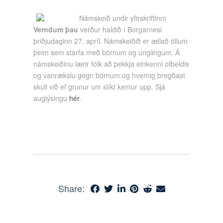
Námskeið undir yfirskriftinni
Verndum þau
verður haldið í Borgarnesi
þriðjudaginn 27. apríl. Námskeiðið er ætlað öllum
þeim sem starfa með börnum og unglingum. Á
námskeiðinu lærir fólk að þekkja einkenni ofbeldis
og vanrækslu gegn börnum og hvernig bregðast
skuli við ef grunur um slíkt kemur upp. Sjá
auglýsingu
hér
.
Share: