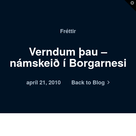
T
t
W
Fréttir
Verndum þau –
námskeið í Borgarnesi
apríl 21, 2010
Back to Blog