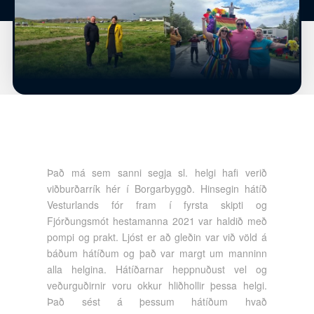
Það má sem sanni segja sl. helgi hafi verið
viðburðarrík hér í Borgarbyggð. Hinsegin hátíð
Vesturlands fór fram í fyrsta skipti og
Fjórðungsmót hestamanna 2021 var haldið með
pompi og prakt. Ljóst er að gleðin var við völd á
báðum hátíðum og það var margt um manninn
alla helgina. Hátíðarnar heppnuðust vel og
veðurguðirnir voru okkur hliðhollir þessa helgi.
Það sést á þessum hátíðum hvað