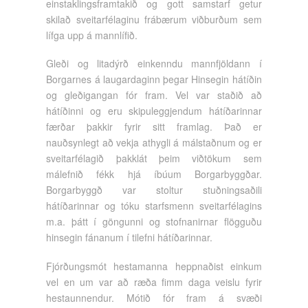
einstaklingsframtakið og gott samstarf getur
skilað sveitarfélaginu frábærum viðburðum sem
lífga upp á mannlífið.
Gleði og litadýrð einkenndu mannfjöldann í
Borgarnes á laugardaginn þegar Hinsegin hátíðin
og gleðigangan fór fram. Vel var staðið að
hátíðinni og eru skipuleggjendum hátíðarinnar
færðar þakkir fyrir sitt framlag. Það er
nauðsynlegt að vekja athygli á málstaðnum og er
sveitarfélagið þakklát þeim viðtökum sem
málefnið fékk hjá íbúum Borgarbyggðar.
Borgarbyggð var stoltur stuðningsaðili
hátíðarinnar og tóku starfsmenn sveitarfélagins
m.a. þátt í göngunni og stofnanirnar flögguðu
hinsegin fánanum í tilefni hátíðarinnar.
Fjórðungsmót hestamanna heppnaðist einkum
vel en um var að ræða fimm daga veislu fyrir
hestaunnendur. Mótið fór fram á svæði