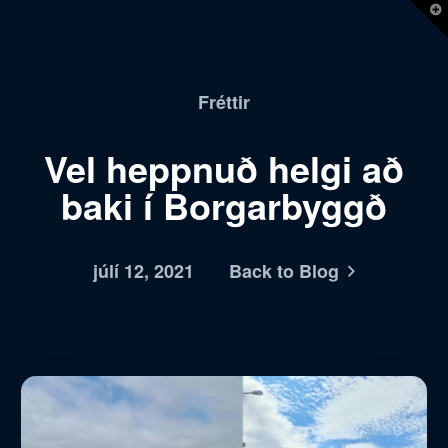
T
t
W
Fréttir
Vel heppnuð helgi að
baki í Borgarbyggð
júlí 12, 2021
Back to Blog