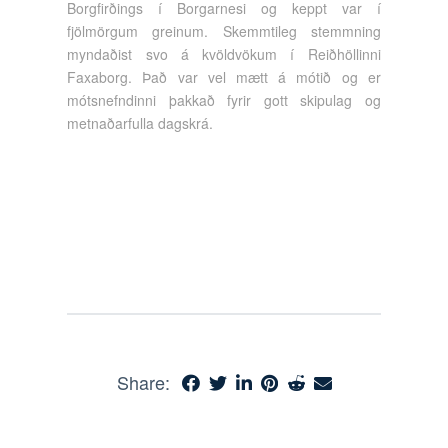
Borgfirðings í Borgarnesi og keppt var í
fjölmörgum greinum. Skemmtileg stemmning
myndaðist svo á kvöldvökum í Reiðhöllinni
Faxaborg. Það var vel mætt á mótið og er
mótsnefndinni þakkað fyrir gott skipulag og
metnaðarfulla dagskrá.
Share: