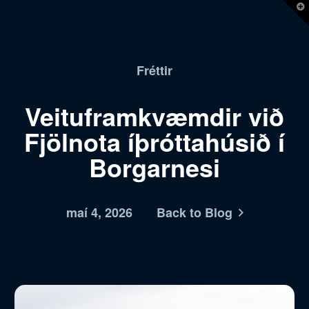
T
t
W
Fréttir
Veituframkvæmdir við
Fjölnota íþróttahúsið í
Borgarnesi
maí 4, 2026
Back to Blog