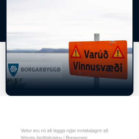
Veitur eru nú að leggja nýjar inntakslagnir að
fjölnota íþróttahúsinu í Borgarnesi.