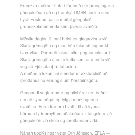
Framkvæmdirnar hafa í för með sér þrengingar á
gönguleiðum að og framhjá UMSB-húsinu sem
hýsir Frístund, þar á meðal gönguleið
grunnskólanemenda sem þverar svæðið.
Miðvikudaginn 6. maí hefst tengingarvinna við
Skallagrímsgötu og mun hún taka að lágmarki
tvær vikur. Þar með lokast allur gegnumakstur í
Skallagrímsgötu á þeim kafla sem er á móts við
veg að Fjölnota íþróttahúsinu.
Á meðan á lokuninni stendur er akstursleið að
íþróttahúsinu einungis um Þorsteinsgötu.
Gangandi vegfarendur og bílstjórar eru beðnir
um að sýna aðgát og fylgja merkingum á
svæðinu. Foreldrar eru hvattir til að kynna
börnum fyrir breyttum aðstæðum í tengslum við
gönguleiðir við skóla og íþróttamannvirki.
Nánari upplýsingar veitir Orri Jónsson, EFLA —